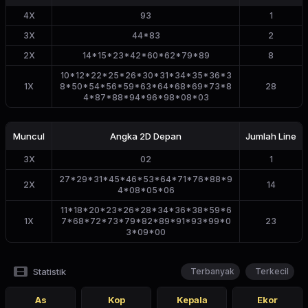
4
X
93
1
3
X
44*83
2
2
X
14*15*23*42*60*62*79*89
8
10*12*22*25*26*30*31*34*35*36*3
1
X
8*50*54*56*59*63*64*68*69*73*8
28
4*87*88*94*96*98*08*03
Muncul
Angka 2D
Depan
Jumlah Line
3
X
02
1
27*29*31*45*46*53*64*71*76*88*9
2
X
14
4*08*05*06
11*18*20*23*26*28*34*36*38*59*6
1
X
7*68*72*73*79*82*89*91*93*99*0
23
3*09*00
Statistik
Terbanyak
Terkecil
As
Kop
Kepala
Ekor