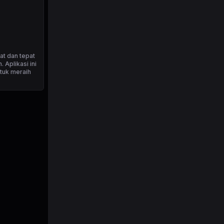
t dan tepat
Aplikasi ini
tuk meraih