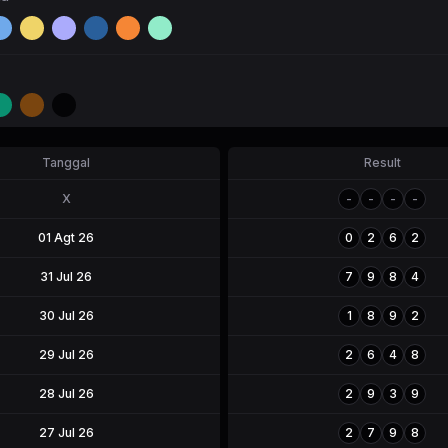
Tanggal
Result
X
-
-
-
-
01 Agt 26
0
2
6
2
31 Jul 26
7
9
8
4
30 Jul 26
1
8
9
2
29 Jul 26
2
6
4
8
28 Jul 26
2
9
3
9
27 Jul 26
2
7
9
8