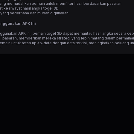
yang memudahkan pemain untuk memfilter hasil berdasarkan pasaran
t ke riwayat hasil angka togel 3D
 yang sederhana dan mudah digunakan
nggunakan APK Ini
gunakan APK ini, pemain togel 3D dapat memantau hasil angka secara cepa
i pasaran, memberikan mereka strategi yang lebih matang dalam permainan. 
main untuk tetap up-to-date dengan data terkini, meningkatkan peluang un
.