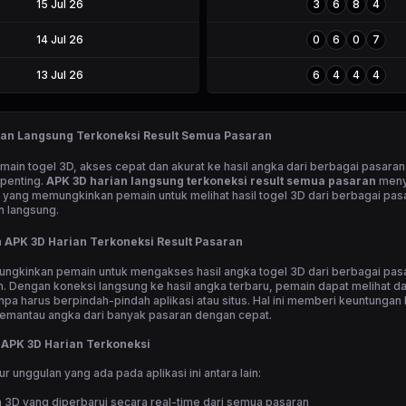
15 Jul 26
3
6
8
4
14 Jul 26
0
6
0
7
13 Jul 26
6
4
4
4
ian Langsung Terkoneksi Result Semua Pasaran
main togel 3D, akses cepat dan akurat ke hasil angka dari berbagai pasaran
 penting.
APK 3D harian langsung terkoneksi result semua pasaran
meny
p yang memungkinkan pemain untuk melihat hasil togel 3D dari berbagai pas
n langsung.
 APK 3D Harian Terkoneksi Result Pasaran
ungkinkan pemain untuk mengakses hasil angka togel 3D dari berbagai pas
m. Dengan koneksi langsung ke hasil angka terbaru, pemain dapat melihat d
npa harus berpindah-pindah aplikasi atau situs. Hal ini memberi keuntungan
memantau angka dari banyak pasaran dengan cepat.
 APK 3D Harian Terkoneksi
r unggulan yang ada pada aplikasi ini antara lain:
a 3D yang diperbarui secara real-time dari semua pasaran