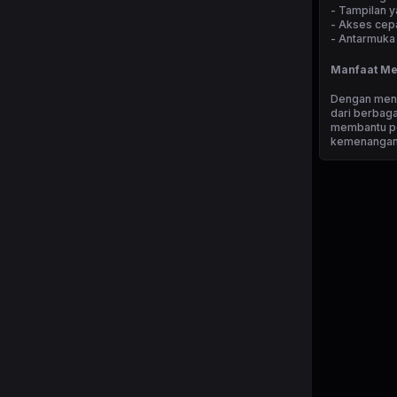
- Tampilan 
- Akses cepa
- Antarmuka
Manfaat Me
Dengan meng
dari berbaga
membantu pe
kemenangan