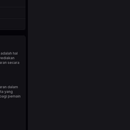
 adalah hal
ediakan
aran secara
aran dalam
ata yang
 bagi pemain