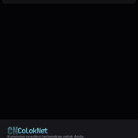
Kumpulan prediksi terlengkap untuk Anda.