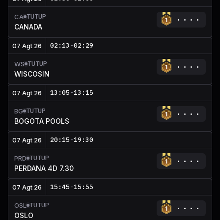
TUTUP
CA
CANADA
02:13
-
02:29
07 Agt 26
TUTUP
WS
WISCOSIN
13:05
-
13:15
07 Agt 26
TUTUP
BG
BOGOTA POOLS
20:15
-
19:30
07 Agt 26
TUTUP
PRD
PERDANA 4D 7.30
15:45
-
15:55
07 Agt 26
TUTUP
OSL
OSLO