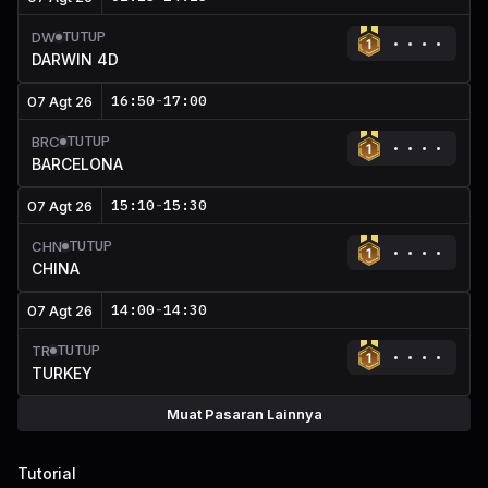
TUTUP
DW
DARWIN 4D
16:50
-
17:00
07 Agt 26
TUTUP
BRC
BARCELONA
15:10
-
15:30
07 Agt 26
TUTUP
CHN
CHINA
14:00
-
14:30
07 Agt 26
TUTUP
TR
TURKEY
Muat Pasaran Lainnya
Tutorial