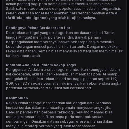
acuan penting bagi para pemain untuk menentukan angka main.
Salah satu metode terbaru dan populer saat ini adalah menganalisis
rekap keluaran togel berdasarkan hari
dengan bantuan
data AI
(Artificial Intelligence)
yang telah teruji akurasinya.
Pentingnya Rekap Berdasarkan Hari
Data keluaran togel yang dikategorikan berdasarkan hari (Senin
hingga Minggu) memiliki pola tersendiri. Banyak pemain
berpengalaman mempercayai bahwa beberapa angka memiliki
kecenderungan muncul pada hari-hari tertentu. Dengan melakukan
rekap data harian, pemain bisa menyusun strategi dan meminimalisir
taruhan secara acak.
Manfaat Analisa AI dalam Rekap Togel
Penggunaan AI dalam analisa togel memberikan keunggulan dalam
hal kecepatan, akurasi, dan kemampuan membaca pola. AI mampu
mengolah ribuan data keluaran dari berbagai pasaran seperti HK,
SGP, dan SDY secara otomatis, lalu menyajikan rekomendasi angka
potensial berdasarkan frekuensi dan korelasi hari.
Kesimpulan
Rekap keluaran togel berdasarkan hari dengan data AI adalah
inovasi cerdas dalam membantu pemain menyusun angka jitu.
Dengan pendekatan berbasis teknologi, peluang menang bisa
meningkat secara signifikan tanpa perlu menebak secara
sembarangan. Gunakan data ini sebagai referensi harian dalam
menyusun strategi bermain yang lebih tepat sasaran.