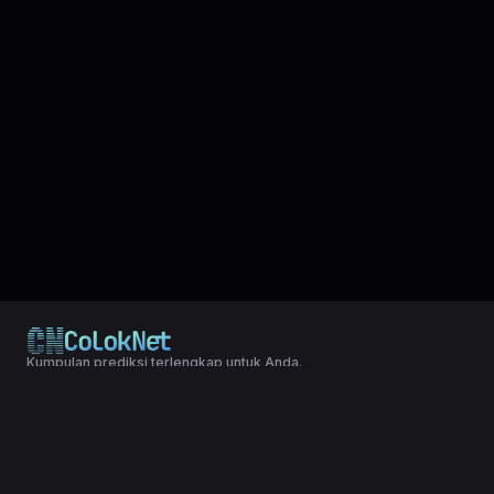
Kumpulan prediksi terlengkap untuk Anda.
© 2024 Copyright LXGroup. All rights reserved.
Terms & Conditions
|
Privacy Policy
Kumpulan data lengkap untuk mudah yang telah di simpulkan dari
result togel BARCELONA, statistik, shio dll