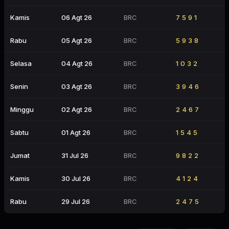
Kamis
06 Agt 26
BRC
7591
Rabu
05 Agt 26
BRC
5938
Selasa
04 Agt 26
BRC
1032
Senin
03 Agt 26
BRC
3946
Minggu
02 Agt 26
BRC
2467
Sabtu
01 Agt 26
BRC
1545
Jumat
31 Jul 26
BRC
9822
Kamis
30 Jul 26
BRC
4124
Rabu
29 Jul 26
BRC
2475