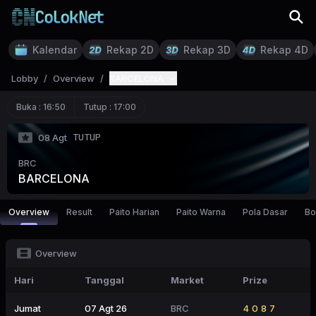
Kalendar
Rekap 2D
Rekap 3D
Rekap 4D
Lobby
/
Overview
/
BARCELONA
Buka :
16:50
Tutup :
17:00
TUTUP
08 Agt
BRC
BARCELONA
Overview
Result
Paito Harian
Paito Warna
Pola Dasar
Bo
Overview
Hari
Tanggal
Market
Prize
Jumat
07 Agt 26
BRC
4087