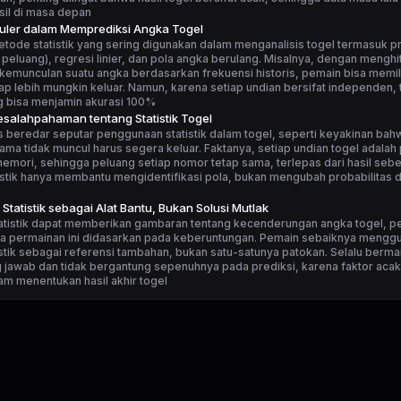
sil di masa depan
uler dalam Memprediksi Angka Togel
ode statistik yang sering digunakan dalam menganalisis togel termasuk pr
i peluang), regresi linier, dan pola angka berulang. Misalnya, dengan mengh
 kemunculan suatu angka berdasarkan frekuensi historis, pemain bisa memi
p lebih mungkin keluar. Namun, karena setiap undian bersifat independen, 
 bisa menjamin akurasi 100%
esalahpahaman tentang Statistik Togel
 beredar seputar penggunaan statistik dalam togel, seperti keyakinan ba
ama tidak muncul harus segera keluar. Faktanya, setiap undian togel adalah 
emori, sehingga peluang setiap nomor tetap sama, terlepas dari hasil seb
tistik hanya membantu mengidentifikasi pola, bukan mengubah probabilitas 
Statistik sebagai Alat Bantu, Bukan Solusi Mutlak
atistik dapat memberikan gambaran tentang kecenderungan angka togel, pe
wa permainan ini didasarkan pada keberuntungan. Pemain sebaiknya mengg
tistik sebagai referensi tambahan, bukan satu-satunya patokan. Selalu berma
 jawab dan tidak bergantung sepenuhnya pada prediksi, karena faktor acak
m menentukan hasil akhir togel