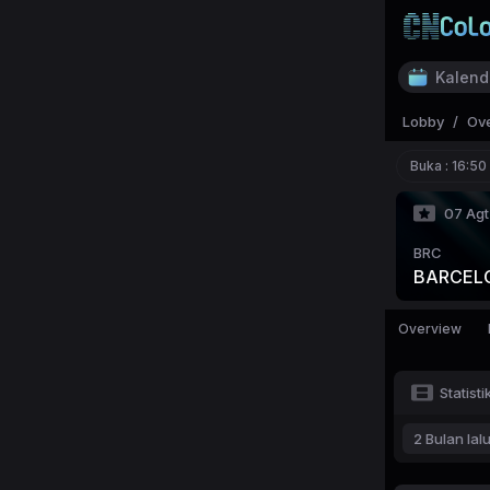
Kalend
Lobby
/
Ov
Buka :
16:50
07 Agt
BRC
BARCEL
Overview
Statisti
2 Bulan lal