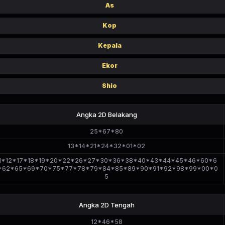
As
Kop
Kepala
Ekor
Shio
Angka 2D
Belakang
25*67*80
13*14*21*24*32*01*02
1*12*17*18*19*20*22*26*27*30*36*38*40*43*44*45*46*60*6
*62*65*69*70*75*77*78*79*84*85*89*90*91*92*98*99*00*0
5
Angka 2D
Tengah
12*46*58