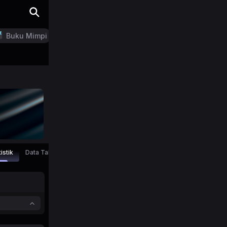
Buku Mimpi
LN Generator
istik
Data Tahunan