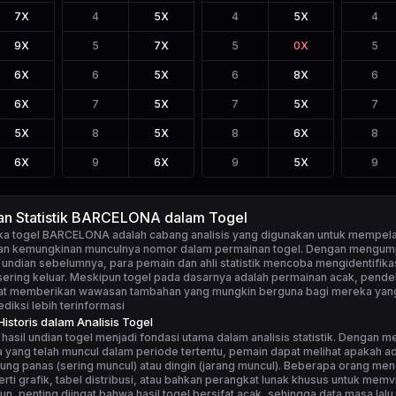
7
X
4
5
X
4
5
X
4
9
X
5
7
X
5
0
X
5
6
X
6
5
X
6
8
X
6
6
X
7
5
X
7
5
X
7
5
X
8
5
X
8
6
X
8
6
X
9
6
X
9
5
X
9
an Statistik BARCELONA dalam Togel
ngka togel BARCELONA
adalah cabang analisis yang digunakan untuk mempelaj
dan kemungkinan munculnya nomor dalam permainan togel. Dengan mengum
il undian sebelumnya, para pemain dan ahli statistik mencoba mengidentifikas
sering keluar. Meskipun togel pada dasarnya adalah permainan acak, pende
apat memberikan wawasan tambahan yang mungkin berguna bagi mereka yang
iksi lebih terinformasi
istoris dalam Analisis Togel
s hasil undian togel menjadi fondasi utama dalam analisis statistik. Dengan m
 yang telah muncul dalam periode tertentu, pemain dapat melihat apakah 
ung panas (sering muncul) atau dingin (jarang muncul). Beberapa orang m
ti grafik, tabel distribusi, atau bahkan perangkat lunak khusus untuk memv
mun, penting diingat bahwa hasil togel bersifat acak, sehingga data masa lalu 