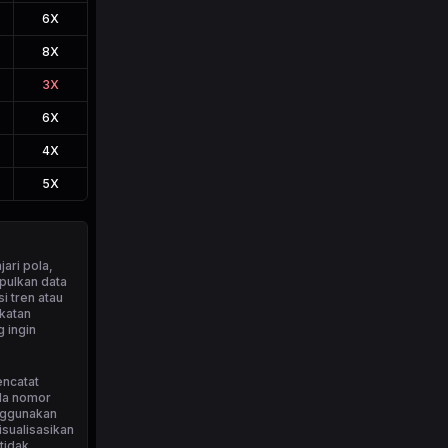
6
X
8
X
3
X
6
X
4
X
5
X
ari pola,
pulkan data
i tren atau
katan
 ingin
encatat
ada nomor
enggunakan
isualisasikan
tidak