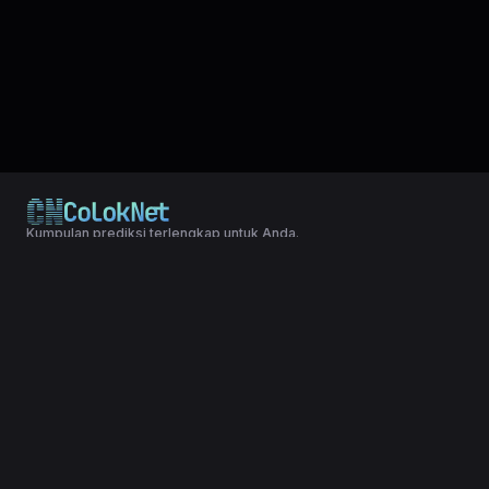
Kumpulan prediksi terlengkap untuk Anda.
© 2024 Copyright LXGroup. All rights reserved.
Terms & Conditions
|
Privacy Policy
bola merah BARCELONA dibuat dalam bentuk kombinasi dibuat
untuk mempermudah togelers dalam membandingkan pola data
paito lainnya seperti : HK , SDY dan SGP. Bola Merah sering terjadi
kesamaan pola pada kedua pasaran togel untuk memprediksi
angka jitu hari ini dari Bola Fortunes terbaru