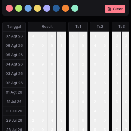
Clear
Tanggal
Result
Ts1
Ts2
Ts3
07 Agt 26
4
7
8
8
8
7
1
7
3
4
06 Agt 26
7
0
5
1
5
5
4
5
2
2
05 Agt 26
9
7
5
3
8
2
0
2
3
5
04 Agt 26
3
9
9
5
9
2
0
1
6
5
03 Agt 26
9
2
3
0
2
3
9
9
5
8
02 Agt 26
7
0
7
5
8
5
3
5
3
2
01 Agt 26
0
2
6
2
5
4
1
9
2
7
31 Jul 26
7
9
8
4
8
6
2
3
3
9
30 Jul 26
1
8
9
2
9
5
4
7
6
2
29 Jul 26
2
6
4
8
4
6
0
0
7
9
28 Jul 26
2
9
3
9
4
4
5
5
7
7