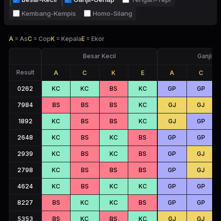
Kembang-Kempis
Homo-Silang
A
=
As
C
=
Cop
K
=
Kepala
E
=
Ekor
Besar Kecil
Ganjil 
Result
A
C
K
E
A
C
0262
KC
KC
BS
KC
GP
GP
7984
BS
BS
BS
KC
GJ
GJ
1892
KC
BS
BS
KC
GJ
GP
2648
KC
BS
KC
BS
GP
GP
2939
KC
BS
KC
BS
GP
GJ
2798
KC
BS
BS
BS
GP
GJ
4624
KC
BS
KC
KC
GP
GP
8227
BS
KC
KC
BS
GP
GP
5353
BS
KC
BS
KC
GJ
GJ