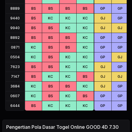
8889
BS
BS
BS
BS
GP
GP
9440
BS
KC
KC
KC
GJ
GP
9940
BS
BS
KC
KC
GJ
GJ
8892
BS
BS
BS
KC
GP
GP
0871
KC
BS
BS
KC
GP
GP
0504
KC
BS
KC
KC
GP
GJ
7623
BS
BS
KC
KC
GJ
GP
7147
BS
KC
KC
BS
GJ
GJ
3684
KC
BS
BS
KC
GJ
GP
0607
KC
BS
KC
BS
GP
GP
6444
BS
KC
KC
KC
GP
GP
Pengertian Pola Dasar Togel Online GOOD 4D 7.30