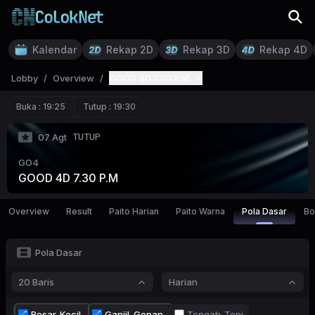
Kalendar
Rekap 2D
Rekap 3D
Rekap 4D
Lobby
/
Overview
/
GOOD 4D 7.30 P.M
Buka :
19:25
Tutup :
19:30
TUTUP
07 Agt
GO4
GOOD 4D 7.30 P.M
Overview
Result
Paito Harian
Paito Warna
Pola Dasar
Bo
Pola Dasar
20 Baris
Harian
Besar-Kecil
Ganjil-Genap
Tengah-Tepi