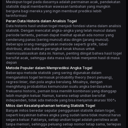
Meskipun togel pada dasarnya adalah permainan acak, pendekatan
statistik dapat memberikan wawasan tambahan yang mungkin
berguna bagi mereka yang ingin membuat prediksi lebih
terinformasi
Peran Data Historis dalam Analisis Togel
Data historis hasil undian togel menjadi fondasi utama dalam analisis
statistik. Dengan mencatat angka-angka yang telah muncul dalam
periode tertentu, pemain dapat melihat apakah ada nomor yang
cenderung panas (sering muncul) atau dingin (jarang muncul).
Beberapa orang menggunakan metode seperti grafik, tabel
distribusi, atau bahkan perangkat lunak khusus untuk
memvisualisasikan data ini. Namun, penting diingat bahwa hasil togel
bersifat acak, sehingga data masa lalu tidak menjamin hasil di masa
depan
Metode Populer dalam Memprediksi Angka Togel
Beberapa metode statistik yang sering digunakan dalam
menganalisis togel termasuk probability theory (teori peluang),
regresi linier, dan pola angka berulang. Misalnya, dengan
menghitung probabilitas kemunculan suatu angka berdasarkan
frekuensi historis, pemain bisa memilih kombinasi yang dianggap
lebih mungkin keluar. Namun, karena setiap undian bersifat
independen, tidak ada metode yang bisa menjamin akurasi 100%
Mitos dan Kesalahpahaman tentang Statistik Togel
Banyak mitos beredar seputar penggunaan statistik dalam togel,
seperti keyakinan bahwa angka yang sudah lama tidak muncul harus
segera keluar. Faktanya, setiap undian togel adalah peristiwa acak
tanpa memori, sehingga peluang setiap nomor tetap sama, terlepas