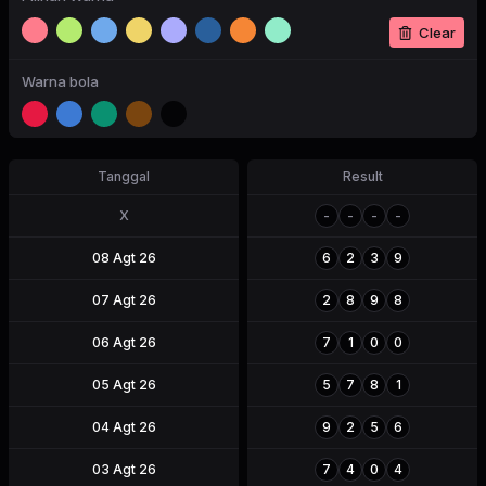
Clear
Warna bola
Tanggal
Result
X
-
-
-
-
08 Agt 26
6
2
3
9
07 Agt 26
2
8
9
8
06 Agt 26
7
1
0
0
05 Agt 26
5
7
8
1
04 Agt 26
9
2
5
6
03 Agt 26
7
4
0
4