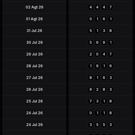
02 Agt 26
4
4
4
7
01 Agt 26
0
1
6
1
31 Jul 26
5
1
3
8
30 Jul 26
5
6
9
1
29 Jul 26
2
0
4
7
28 Jul 26
1
9
1
6
27 Jul 26
8
1
6
3
26 Jul 26
9
2
8
3
25 Jul 26
7
3
1
8
24 Jul 26
0
1
1
8
24 Jul 26
3
5
5
3