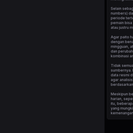
Selain sebag
numbers) da
periode tert
pemain bisa 
atau justru
Agar paito 
dengan benar
mingguan, a
dan perubaha
kombinasi an
Tidak semua 
sumbernya. B
data resmi d
agar analisi
berdasarkan
Meskipun be
harian, sepe
itu, bebera
yang mungkin
kemenangan,