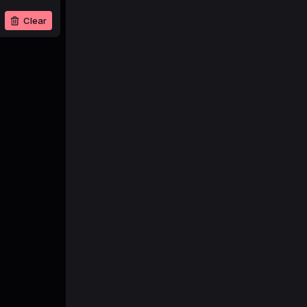
Clear