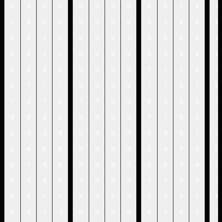
0
3
9
5
0
0
3
0
5
0
1
4
2
7
8
0
0
7
6
2
8
5
1
9
2
9
6
8
7
2
8
9
2
1
3
0
0
0
5
6
6
7
1
0
2
8
2
3
3
2
8
2
8
6
5
6
5
2
0
0
7
1
7
6
7
6
7
1
1
5
4
3
2
1
1
4
1
0
7
4
7
2
1
7
0
5
9
3
5
5
3
4
9
5
5
4
4
0
6
7
1
0
2
7
2
3
3
4
0
3
6
7
4
4
9
1
4
2
4
8
9
6
0
6
3
2
4
7
5
0
2
1
4
6
0
6
8
0
2
0
3
4
0
6
5
8
8
1
0
5
8
1
7
0
3
7
6
6
1
1
4
3
1
9
5
3
7
1
8
9
4
7
3
6
8
0
0
9
7
6
2
7