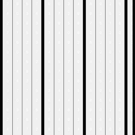
7
8
6
7
0
0
3
4
6
9
2
5
6
4
0
3
4
3
7
2
9
9
2
5
2
6
2
5
8
3
7
9
5
8
7
5
1
6
0
7
1
5
5
7
4
0
8
2
9
2
0
6
6
6
2
3
4
8
9
2
6
2
9
3
3
0
0
6
7
4
1
7
9
7
2
0
1
7
4
1
6
2
6
5
7
9
4
1
9
8
9
9
4
9
1
8
7
6
2
5
6
5
3
5
0
4
2
7
7
2
4
6
5
5
4
2
5
3
7
7
5
2
4
5
5
5
9
8
2
9
2
0
1
2
0
4
4
4
8
6
8
5
6
8
3
5
6
2
4
6
3
9
0
2
0
8
2
7
6
1
5
4
9
3
6
6
6
0
2
4
7
7
2
9
0
2
4
9
9
0
0
0