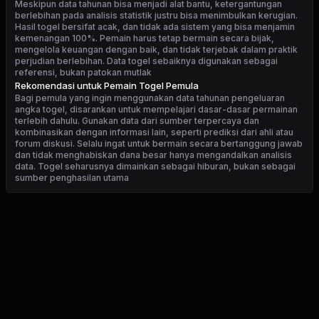
Meskipun data tahunan bisa menjadi alat bantu, ketergantungan
berlebihan pada analisis statistik justru bisa menimbulkan kerugian.
Hasil togel bersifat acak, dan tidak ada sistem yang bisa menjamin
kemenangan 100%. Pemain harus tetap bermain secara bijak,
mengelola keuangan dengan baik, dan tidak terjebak dalam praktik
perjudian berlebihan. Data togel sebaiknya digunakan sebagai
referensi, bukan patokan mutlak
Rekomendasi untuk Pemain Togel Pemula
Bagi pemula yang ingin menggunakan data tahunan pengeluaran
angka togel, disarankan untuk mempelajari dasar-dasar permainan
terlebih dahulu. Gunakan data dari sumber terpercaya dan
kombinasikan dengan informasi lain, seperti prediksi dari ahli atau
forum diskusi. Selalu ingat untuk bermain secara bertanggung jawab
dan tidak menghabiskan dana besar hanya mengandalkan analisis
data. Togel seharusnya dimainkan sebagai hiburan, bukan sebagai
sumber penghasilan utama