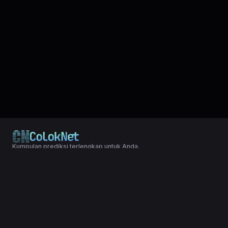
Kumpulan prediksi terlengkap untuk Anda.
© 2024 Copyright LXGroup. All rights reserved.
Terms & Conditions
|
Privacy Policy
TOTOMACAU 16:00 WIB dikenal sebagai sumber resmi dan
terpercaya, sehingga keakuratan datanya tidak perlu diragukan lagi.
Pemain dapat merasa tenang karena semua hasil yang diumumkan
telah melalui proses verifikasi ketat. Dan juga kenyamanan
mengakses data menjadi salah satu faktor penting. Dengan
teknologi modern saat ini, Anda bisa mengecek pengeluaran