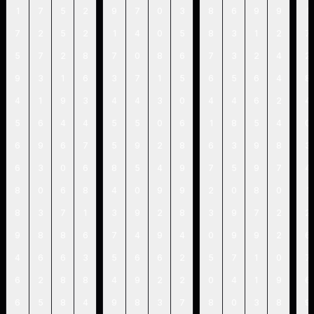
1
7
5
2
9
7
0
3
8
6
9
9
1
7
2
5
2
1
4
0
5
8
3
1
2
7
5
7
2
8
7
0
8
6
7
3
2
4
2
9
3
1
6
3
7
1
5
6
5
6
4
8
4
1
9
3
4
4
3
0
4
4
6
2
4
5
6
4
4
5
5
0
6
1
8
5
4
0
6
9
6
7
5
9
2
8
6
3
9
8
3
6
3
0
6
8
5
4
9
7
5
9
7
4
8
0
6
8
4
0
9
9
2
0
8
0
1
8
3
7
1
3
9
2
8
3
9
7
2
2
9
8
8
6
7
4
9
4
0
9
9
2
6
4
6
6
3
5
6
6
2
5
7
1
0
7
6
2
8
8
4
9
2
2
0
4
1
9
6
6
5
8
4
9
8
3
7
8
0
3
8
9