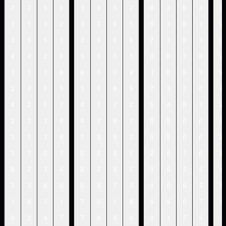
2
7
5
9
1
8
5
7
8
3
8
4
3
1
1
3
2
3
7
6
1
5
3
6
1
2
2
5
5
1
2
8
6
8
7
7
9
2
0
4
4
2
6
5
0
0
1
0
6
7
6
7
1
1
3
8
8
0
0
4
1
0
9
5
9
2
4
6
5
3
6
8
5
7
3
2
0
4
4
2
5
7
4
1
7
2
5
4
9
7
2
2
3
3
6
4
7
8
7
0
9
0
6
3
3
1
3
9
7
9
9
2
6
5
0
6
2
3
7
0
7
0
6
9
5
2
6
1
6
2
6
2
3
4
8
2
9
5
3
9
2
4
6
3
3
6
0
0
5
7
3
3
0
9
3
5
1
8
3
1
7
0
1
8
5
4
0
7
5
0
2
4
7
7
9
5
0
2
1
7
4
1