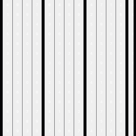
4
8
6
7
8
4
9
4
4
7
1
2
7
1
8
9
1
3
6
5
9
2
7
1
8
0
7
3
5
4
3
1
0
0
5
8
1
3
1
5
8
4
9
0
6
1
0
2
7
0
3
6
0
8
0
9
7
3
4
8
4
5
7
5
1
3
2
1
9
1
0
2
9
4
2
6
2
6
0
1
7
1
3
0
2
2
7
9
1
4
6
1
9
1
3
6
1
7
8
2
6
8
5
4
8
3
0
6
2
5
6
2
4
1
8
5
3
8
6
1
8
5
4
6
0
1
3
9
0
0
2
6
5
0
9
8
8
4
1
4
8
6
6
8
9
7
7
4
1
5
2
1
7
1
9
3
0
9
8
9
8
1
2
3
1
5
7
4
4
9
9
3
0
2
0
6
7
4
7
8
6
8