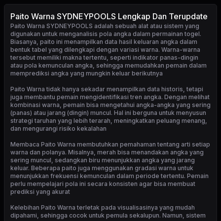
Paito Warna SYDNEYPOOLS Lengkap Dan Terupdate
Paito Warna SYDNEYPOOLS
adalah sebuah alat atau sistem yang
digunakan untuk menganalisis pola angka dalam permainan togel.
Biasanya, paito ini menampilkan data hasil keluaran angka dalam
bentuk tabel yang dilengkapi dengan variasi warna. Warna-warna
tersebut memiliki makna tertentu, seperti indikator panas-dingin
atau pola kemunculan angka, sehingga memudahkan pemain dalam
memprediksi angka yang mungkin keluar berikutnya
Paito Warna tidak hanya sekadar menampilkan data historis, tetapi
juga membantu pemain mengidentifikasi tren angka. Dengan melihat
kombinasi warna, pemain bisa mengetahui angka-angka yang sering
(panas) atau jarang (dingin) muncul. Hal ini berguna untuk menyusun
strategi taruhan yang lebih terarah, meningkatkan peluang menang,
dan mengurangi risiko kekalahan
Membaca Paito Warna membutuhkan pemahaman tentang arti setiap
warna dan polanya. Misalnya, merah bisa menandakan angka yang
sering muncul, sedangkan biru menunjukkan angka yang jarang
keluar. Beberapa paito juga menggunakan gradasi warna untuk
menunjukkan frekuensi kemunculan dalam periode tertentu. Pemain
perlu mempelajari pola ini secara konsisten agar bisa membuat
prediksi yang akurat
Kelebihan Paito Warna terletak pada visualisasinya yang mudah
dipahami, sehingga cocok untuk pemula sekalupun. Namun, sistem