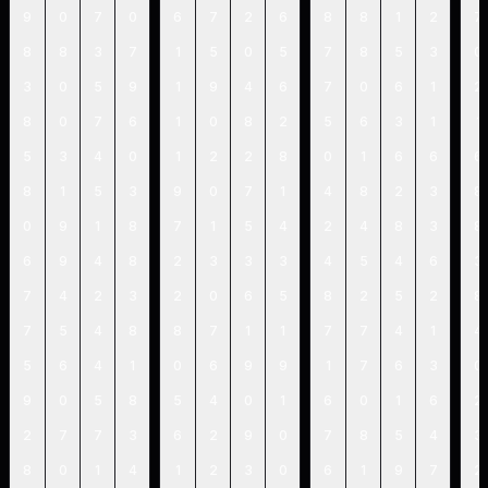
9
0
7
0
6
7
2
6
8
8
1
2
7
8
8
3
7
1
5
0
5
7
8
5
3
0
3
0
5
9
1
9
4
6
7
0
6
1
2
8
0
7
6
1
0
8
2
5
6
3
1
1
5
3
4
0
1
2
2
8
0
1
6
6
6
8
1
5
3
9
0
7
1
4
8
2
3
8
0
9
1
8
7
1
5
4
2
4
8
3
8
6
9
4
8
2
3
3
3
4
5
4
6
3
7
4
2
3
2
0
6
5
8
2
5
2
8
7
5
4
8
8
7
1
1
7
7
4
1
4
5
6
4
1
0
6
9
9
1
7
6
3
0
9
0
5
8
5
4
0
1
6
0
1
6
2
2
7
7
3
6
2
9
0
7
8
5
4
3
8
0
1
4
1
2
3
0
6
1
9
7
2