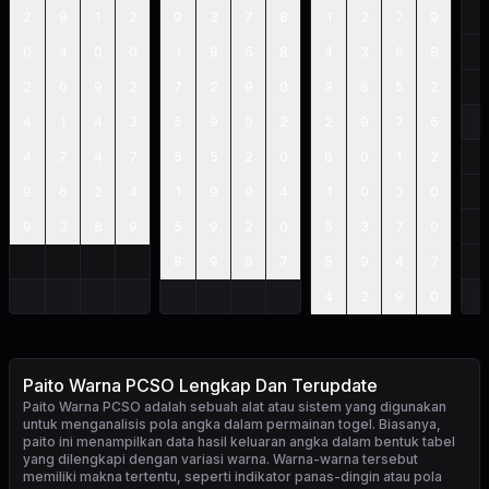
2
9
1
2
9
3
7
8
1
2
7
9
0
4
0
0
1
9
5
8
4
3
6
8
2
0
9
2
7
2
9
0
3
6
5
2
4
1
4
3
5
9
0
2
2
9
7
6
4
7
4
7
5
5
2
0
6
0
1
2
9
6
2
4
1
9
9
4
1
0
3
0
9
3
8
9
5
9
2
0
5
3
7
0
8
9
6
7
5
9
4
7
4
2
9
0
Paito Warna PCSO Lengkap Dan Terupdate
Paito Warna PCSO
adalah sebuah alat atau sistem yang digunakan
untuk menganalisis pola angka dalam permainan togel. Biasanya,
paito ini menampilkan data hasil keluaran angka dalam bentuk tabel
yang dilengkapi dengan variasi warna. Warna-warna tersebut
memiliki makna tertentu, seperti indikator panas-dingin atau pola