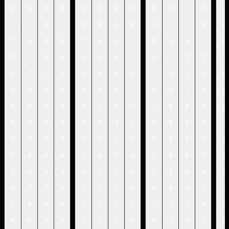
4
9
6
8
6
0
4
4
6
4
1
3
3
1
1
9
1
0
9
5
9
3
1
1
9
8
7
9
8
9
7
5
0
1
6
4
4
1
8
3
1
4
6
5
2
9
7
2
7
2
2
7
0
7
1
2
5
8
8
5
7
3
2
5
6
3
4
6
0
4
0
6
7
2
0
7
6
9
6
8
0
4
9
1
5
7
1
9
9
8
9
8
8
5
2
9
6
3
1
9
6
2
3
1
6
7
7
3
9
5
1
6
9
9
8
8
4
7
4
6
6
6
6
7
6
5
9
9
2
4
0
0
5
3
6
7
7
5
2
5
6
8
7
0
7
7
2
2
7
2
5
0
9
3
1
1
2
9
9
6
2
2
2
7
1
1
3
9
7
8
8
7
7
1
5
7
0
9
7
0
3
2