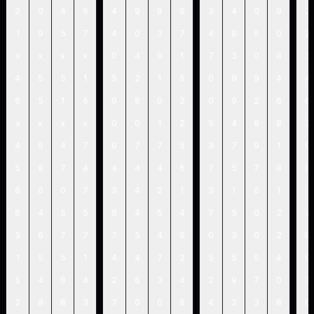
2
0
4
6
4
9
9
9
3
4
0
9
2
1
9
5
7
4
0
3
7
4
8
6
0
2
x
x
x
x
0
4
9
1
7
3
0
8
3
4
5
5
1
5
2
1
5
0
9
9
4
4
6
5
1
6
9
8
0
2
0
9
2
6
6
x
x
x
x
0
0
1
2
5
4
8
8
3
4
6
4
7
0
7
7
5
3
7
9
1
0
5
8
7
4
4
4
4
6
7
5
7
8
0
6
6
0
7
3
4
2
1
3
1
6
1
1
8
4
5
5
8
4
5
4
7
5
0
2
x
3
6
7
7
7
5
4
9
0
3
0
2
8
1
5
5
1
4
4
7
2
5
5
6
4
0
5
4
8
4
2
6
3
4
2
9
7
0
7
2
8
8
3
7
0
0
8
4
2
3
8
0