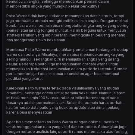
kemunculan angka, sehingga memudahkan pemain dalam
memprediksi angka yang mungkin keluar berikutnya
Paito Warna tidak hanya sekadar menampilkan data historis, tetapi
juga membantu pemain mengidentifikasi tren angka. Dengan melihat
kombinasi warna, pemain bisa mengetahui angka-angka yang sering
(panas) atau jarang (dingin) muncul. Hal ini berguna untuk menyusun
strategi taruhan yang lebih terarah, meningkatkan peluang menang,
dan mengurangi risiko kekalahan
Membaca Paito Warna membutuhkan pemahaman tentang arti setiap
warna dan polanya. Misalnya, merah bisa menandakan angka yang
sering muncul, sedangkan biru menunjukkan angka yang jarang
keluar. Beberapa paito juga menggunakan gradasi warna untuk
menunjukkan frekuensi kemunculan dalam periode tertentu. Pemain
perlu mempelajari pola ini secara konsisten agar bisa membuat
prediksi yang akurat
Kelebihan Paito Warna terletak pada visualisasinya yang mudah
dipahami, sehingga cocok untuk pemula sekalupun. Namun, sistem
ini tidak menjamin 100% keakuratan prediksi karena togel pada
dasarnya adalah permainan acak. Selain itu, pemain harus berhati-
hati terhadap data paito yang tidak terupdate atau dimanipulasi,
karena bisa menyesatkan
Agar bisa memanfaatkan Paito Warna dengan optimal, pastikan
untuk menggunakan data yang valid dan terupdate. Gabungkan juga
dengan metode analisis lain, seperti rumus matematika atau feeling,