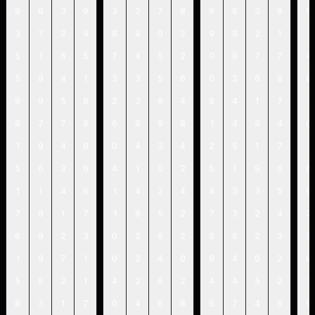
9
6
3
9
3
2
7
8
9
8
3
9
9
3
7
2
4
8
9
0
2
9
8
2
1
1
5
1
6
5
7
4
5
2
0
8
7
7
4
5
9
4
1
3
3
5
6
0
2
6
8
6
9
9
5
8
2
3
9
4
8
4
1
7
1
8
7
7
8
6
8
9
8
1
4
9
4
0
1
9
4
8
0
4
3
4
2
5
1
7
1
5
6
3
6
4
1
0
2
5
1
9
6
6
1
1
4
6
1
4
2
4
4
3
3
5
9
7
6
1
7
1
8
5
2
7
3
2
4
2
6
9
2
3
0
2
6
2
5
9
2
3
5
1
9
7
1
0
2
4
0
8
4
0
2
8
5
6
2
1
4
2
6
2
4
4
5
2
1
8
3
1
7
0
4
6
8
5
7
4
6
0