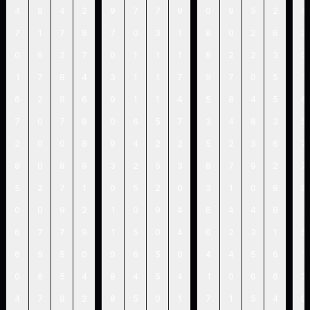
4
8
4
2
9
7
7
9
0
9
5
2
4
7
1
7
8
7
0
3
1
8
0
2
6
3
0
6
3
7
0
1
1
1
8
2
2
3
0
1
7
8
4
3
1
1
7
9
7
0
5
1
6
2
9
6
9
1
1
4
5
8
4
5
6
7
0
7
8
0
6
5
7
3
4
8
3
5
2
0
0
8
9
4
2
2
5
2
3
6
7
8
0
8
9
3
2
5
3
8
7
9
2
7
5
2
7
1
0
5
2
0
3
1
0
9
6
0
0
9
2
1
0
9
4
6
4
4
8
1
6
7
7
9
1
5
0
4
0
2
3
1
5
6
9
5
0
9
6
5
0
4
4
5
6
1
0
6
5
4
8
4
5
4
1
0
6
6
3
4
7
9
2
8
5
0
1
7
1
5
4
0