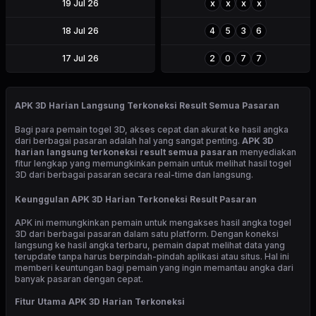
19 Jul 26
x
x
x
x
18 Jul 26
4
5
3
6
17 Jul 26
2
0
7
7
APK 3D Harian Langsung Terkoneksi Result Semua Pasaran
Bagi para pemain togel 3D, akses cepat dan akurat ke hasil angka
dari berbagai pasaran adalah hal yang sangat penting.
APK 3D
harian langsung terkoneksi result semua pasaran
menyediakan
fitur lengkap yang memungkinkan pemain untuk melihat hasil togel
3D dari berbagai pasaran secara real-time dan langsung.
Keunggulan APK 3D Harian Terkoneksi Result Pasaran
APK ini memungkinkan pemain untuk mengakses hasil angka togel
3D dari berbagai pasaran dalam satu platform. Dengan koneksi
langsung ke hasil angka terbaru, pemain dapat melihat data yang
terupdate tanpa harus berpindah-pindah aplikasi atau situs. Hal ini
memberi keuntungan bagi pemain yang ingin memantau angka dari
banyak pasaran dengan cepat.
Fitur Utama APK 3D Harian Terkoneksi