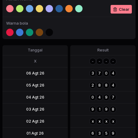
Clear
Warna bola
Tanggal
Result
X
-
-
-
-
06 Agt 26
3
7
0
4
05 Agt 26
2
8
8
4
04 Agt 26
0
4
9
7
03 Agt 26
9
1
9
8
02 Agt 26
x
x
x
x
01 Agt 26
6
3
5
9