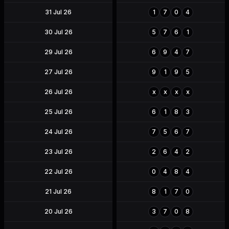
31 Jul 26
1
7
0
4
30 Jul 26
5
7
6
1
29 Jul 26
6
9
4
7
27 Jul 26
9
1
9
5
26 Jul 26
x
x
x
x
25 Jul 26
6
1
8
3
24 Jul 26
7
5
6
7
23 Jul 26
2
6
4
2
22 Jul 26
0
4
8
4
21 Jul 26
8
1
7
0
20 Jul 26
3
7
0
8