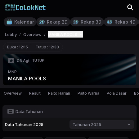
Kalendar
Rekap 2D
Rekap 3D
Rekap 4D
Lobby
/
Overview
/
MANILA POOLS
Buka :
12:15
Tutup :
12:30
TUTUP
06 Agt
MNP
MANILA POOLS
Overview
Result
Paito Harian
Paito Warna
Pola Dasar
Bo
Data Tahunan
Data
Tahunan 2025
Tahunan 2025