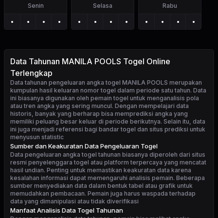
Senin
Selasa
Rabu
•
•
•
•
•
•
•
•
•
•
•
•
Data Tahunan MANILA POOLS Togel Online
Terlengkap
Data tahunan pengeluaran angka togel MANILA POOLS
merupakan
kumpulan hasil keluaran nomor togel dalam periode satu tahun. Data
ini biasanya digunakan oleh pemain togel untuk menganalisis pola
atau tren angka yang sering muncul. Dengan mempelajari data
historis, banyak yang berharap bisa memprediksi angka yang
memiliki peluang besar keluar di periode berikutnya. Selain itu, data
ini juga menjadi referensi bagi bandar togel dan situs prediksi untuk
menyusun statistic
Sumber dan Keakuratan Data Pengeluaran Togel
Data pengeluaran angka togel tahunan biasanya diperoleh dari situs
resmi penyelenggara togel atau platform terpercaya yang mencatat
hasil undian. Penting untuk memastikan keakuratan data karena
kesalahan informasi dapat memengaruhi analisis pemain. Beberapa
sumber menyediakan data dalam bentuk tabel atau grafik untuk
memudahkan pembacaan. Pemain juga harus waspada terhadap
data yang dimanipulasi atau tidak diverifikasi
Manfaat Analisis Data Togel Tahunan