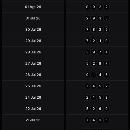
01 Agt 26
8
9
2
2
31 Jul 26
2
9
3
5
30 Jul 26
7
8
2
5
29 Jul 26
7
2
1
0
28 Jul 26
3
9
7
4
27 Jul 26
5
2
8
7
26 Jul 26
9
1
4
5
25 Jul 26
1
4
5
2
24 Jul 26
2
1
5
8
22 Jul 26
5
2
6
9
21 Jul 26
7
4
3
5