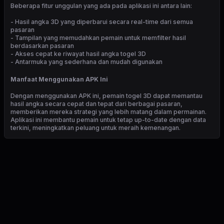
Beberapa fitur unggulan yang ada pada aplikasi ini antara lain:
- Hasil angka 3D yang diperbarui secara real-time dari semua
pasaran
- Tampilan yang memudahkan pemain untuk memfilter hasil
berdasarkan pasaran
- Akses cepat ke riwayat hasil angka togel 3D
- Antarmuka yang sederhana dan mudah digunakan
Manfaat Menggunakan APK Ini
Dengan menggunakan APK ini, pemain togel 3D dapat memantau
hasil angka secara cepat dan tepat dari berbagai pasaran,
memberikan mereka strategi yang lebih matang dalam permainan.
Aplikasi ini membantu pemain untuk tetap up-to-date dengan data
terkini, meningkatkan peluang untuk meraih kemenangan.