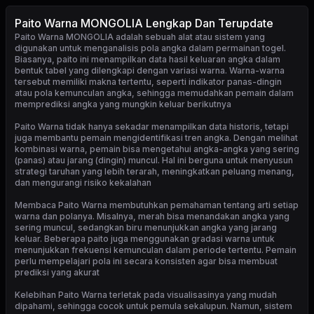
Paito Warna MONGOLIA Lengkap Dan Terupdate
Paito Warna MONGOLIA
adalah sebuah alat atau sistem yang
digunakan untuk menganalisis pola angka dalam permainan togel.
Biasanya, paito ini menampilkan data hasil keluaran angka dalam
bentuk tabel yang dilengkapi dengan variasi warna. Warna-warna
tersebut memiliki makna tertentu, seperti indikator panas-dingin
atau pola kemunculan angka, sehingga memudahkan pemain dalam
memprediksi angka yang mungkin keluar berikutnya
Paito Warna tidak hanya sekadar menampilkan data historis, tetapi
juga membantu pemain mengidentifikasi tren angka. Dengan melihat
kombinasi warna, pemain bisa mengetahui angka-angka yang sering
(panas) atau jarang (dingin) muncul. Hal ini berguna untuk menyusun
strategi taruhan yang lebih terarah, meningkatkan peluang menang,
dan mengurangi risiko kekalahan
Membaca Paito Warna membutuhkan pemahaman tentang arti setiap
warna dan polanya. Misalnya, merah bisa menandakan angka yang
sering muncul, sedangkan biru menunjukkan angka yang jarang
keluar. Beberapa paito juga menggunakan gradasi warna untuk
menunjukkan frekuensi kemunculan dalam periode tertentu. Pemain
perlu mempelajari pola ini secara konsisten agar bisa membuat
prediksi yang akurat
Kelebihan Paito Warna terletak pada visualisasinya yang mudah
dipahami, sehingga cocok untuk pemula sekalupun. Namun, sistem