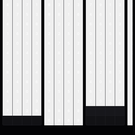
4
3
7
1
8
3
7
3
7
9
1
3
0
1
7
5
3
8
8
1
6
4
6
1
2
0
4
2
8
8
2
2
2
2
6
6
6
3
6
1
6
3
3
2
2
5
0
0
3
5
5
8
2
0
5
3
6
7
5
2
1
5
6
6
2
4
5
4
4
1
6
3
4
6
6
2
1
2
2
4
1
3
1
8
4
5
0
6
3
9
3
8
3
0
4
5
9
8
8
6
2
8
7
0
7
4
8
6
9
3
5
1
4
0
0
6
1
4
5
0
1
7
5
5
1
6
7
8
7
0
4
2
2
3
6
1
6
2
2
0
3
7
6
7
1
2
8
8
8
6
8
5
6
8
6
9
7