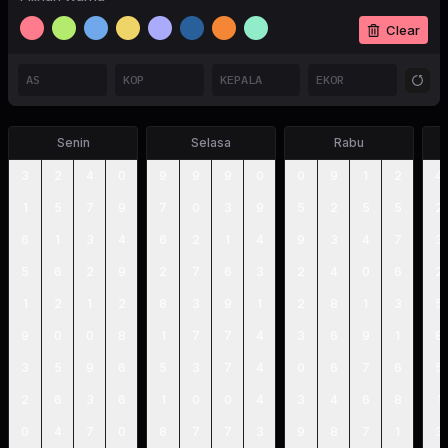
Clear
Senin
Selasa
Rabu
3
2
4
0
9
9
9
0
0
9
1
2
4
1
5
7
9
7
0
3
9
5
2
5
5
2
6
1
3
4
6
2
1
4
9
3
4
7
3
5
6
2
9
2
7
6
3
2
4
0
6
2
1
2
1
2
8
3
9
1
2
8
1
3
5
9
0
0
8
1
7
7
4
3
6
9
1
8
3
5
9
6
5
3
7
4
0
6
7
6
5
2
6
3
6
1
0
0
4
3
4
6
8
1
0
4
7
0
8
7
7
3
9
8
7
1
3