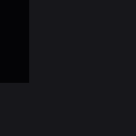
statistik,