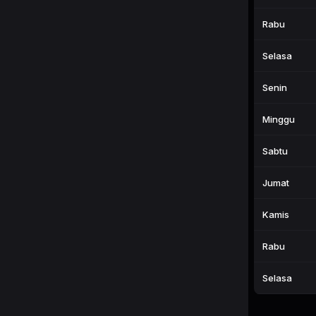
Rabu
Selasa
Senin
Minggu
Sabtu
Jumat
Kamis
Rabu
Selasa