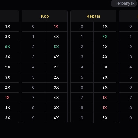
Terbanyak
Kop
Kepala
3
X
0
1
X
0
4
X
0
3
X
1
4
X
1
7
X
1
8
X
2
5
X
2
3
X
2
3
X
3
4
X
3
4
X
3
2
X
4
2
X
4
3
X
4
3
X
5
2
X
5
2
X
5
2
X
6
3
X
6
2
X
6
1
X
7
4
X
7
1
X
7
4
X
8
3
X
8
1
X
8
3
X
9
4
X
9
5
X
9