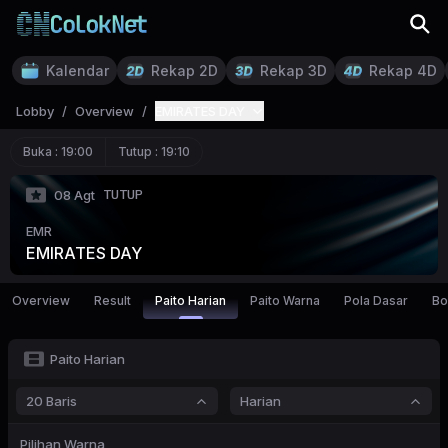
Kalendar
Rekap 2D
Rekap 3D
Rekap 4D
Lobby
/
Overview
/
EMIRATES DAY
Buka :
19:00
Tutup :
19:10
TUTUP
08 Agt
EMR
EMIRATES DAY
Overview
Result
Paito Harian
Paito Warna
Pola Dasar
Bo
Paito Harian
20 Baris
Harian
Pilihan Warna