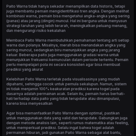
Paito Warna tidak hanya sekadar menampilkan data historis, tetapi
juga membantu pemain mengidentifikasi tren angka. Dengan melihat
kombinasi warna, pemain bisa mengetahui angka-angka yang sering
(panas) atau jarang (dingin) muncul. Hal ini berguna untuk menyusun
strategi taruhan yang lebih terarah, meningkatkan peluang menang,
dan mengurangi risiko kekalahan
Membaca Paito Warna membutuhkan pemahaman tentang arti setiap
warna dan polanya. Misalnya, merah bisa menandakan angka yang
sering muncul, sedangkan biru menunjukkan angka yang jarang
keluar. Beberapa paito juga menggunakan gradasi warna untuk
menunjukkan frekuensi kemunculan dalam periode tertentu. Pemain
perlu mempelajari pola ini secara konsisten agar bisa membuat
prediksi yang akurat
Kelebihan Paito Warna terletak pada visualisasinya yang mudah
dipahami, sehingga cocok untuk pemula sekalupun. Namun, sistem
ini tidak menjamin 100% keakuratan prediksi karena togel pada
dasarnya adalah permainan acak. Selain itu, pemain harus berhati-
hati terhadap data paito yang tidak terupdate atau dimanipulasi,
karena bisa menyesatkan
Agar bisa memanfaatkan Paito Warna dengan optimal, pastikan
untuk menggunakan data yang valid dan terupdate. Gabungkan juga
dengan metode analisis lain, seperti rumus matematika atau feeling,
untuk memperkuat prediksi. Selalu ingat bahwa togel adalah
permainan hiburan, jadi gunakan Paito Warna sebagai alat bantu,