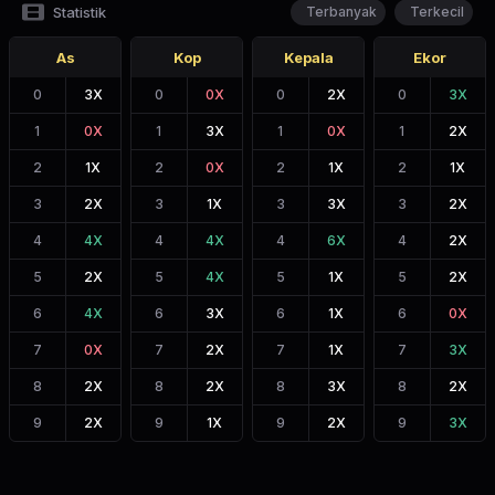
Statistik
Terbanyak
Terkecil
As
Kop
Kepala
Ekor
0
3
X
0
0
X
0
2
X
0
3
X
1
0
X
1
3
X
1
0
X
1
2
X
2
1
X
2
0
X
2
1
X
2
1
X
3
2
X
3
1
X
3
3
X
3
2
X
4
4
X
4
4
X
4
6
X
4
2
X
5
2
X
5
4
X
5
1
X
5
2
X
6
4
X
6
3
X
6
1
X
6
0
X
7
0
X
7
2
X
7
1
X
7
3
X
8
2
X
8
2
X
8
3
X
8
2
X
9
2
X
9
1
X
9
2
X
9
3
X