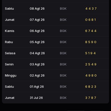
Sabtu
08 Agt 26
BGK
4437
Jumat
07 Agt 26
BGK
0681
Kamis
06 Agt 26
BGK
6744
Rabu
05 Agt 26
BGK
8590
Selasa
04 Agt 26
BGK
5194
Senin
03 Agt 26
BGK
2549
Minggu
02 Agt 26
BGK
4980
Sabtu
01 Agt 26
BGK
6823
Jumat
31 Jul 26
BGK
3787