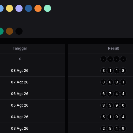
Tanggal
Result
X
-
-
-
-
08 Agt 26
3
1
1
8
07 Agt 26
0
6
8
1
06 Agt 26
6
7
4
4
05 Agt 26
8
5
9
0
04 Agt 26
5
1
9
4
03 Agt 26
2
5
4
9