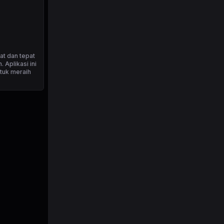
t dan tepat
Aplikasi ini
tuk meraih