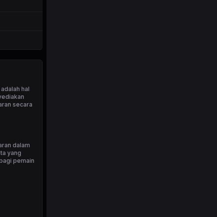
 adalah hal
ediakan
aran secara
aran dalam
ata yang
 bagi pemain