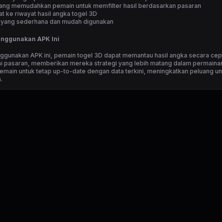
yang memudahkan pemain untuk memfilter hasil berdasarkan pasaran
t ke riwayat hasil angka togel 3D
 yang sederhana dan mudah digunakan
nggunakan APK Ini
gunakan APK ini, pemain togel 3D dapat memantau hasil angka secara cepa
i pasaran, memberikan mereka strategi yang lebih matang dalam permainan. 
main untuk tetap up-to-date dengan data terkini, meningkatkan peluang un
.