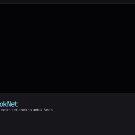
ediksi terlengkap untuk Anda.
right LXGroup. All rights reserved.
ditions
|
Privacy Policy
a dasar togel yang biasanya di pakai oleh para master angka jitu untuk predi