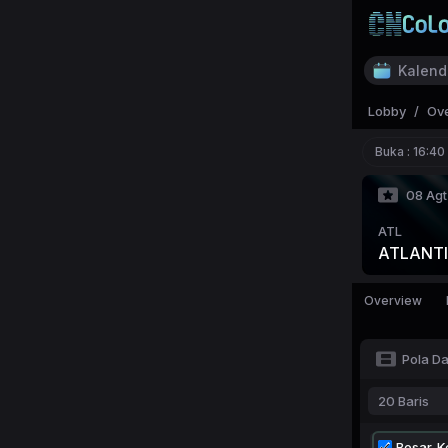
Kalend
Lobby
/
Ov
Buka :
16:40
08 Agt
ATL
ATLANTI
Overview
Pola D
20 Baris
Besar-Ke