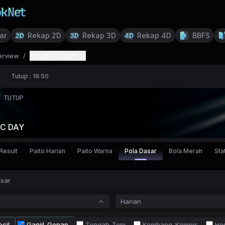
ar
Rekap 2D
Rekap 3D
Rekap 4D
BBFS
erview
/
ATLANTIC DAY
Tutup :
16:50
TUTUP
C DAY
Result
Paito Harian
Paito Warna
Pola Dasar
Bola Merah
Stat
asar
Harian
cil
Ganjil-Genap
Tengah-Tepi
Kembang-Kempis
Ho