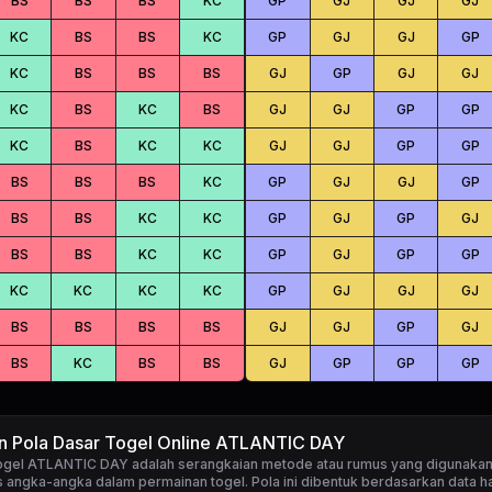
BS
BS
BS
KC
GP
GJ
GJ
GJ
KC
BS
BS
KC
GP
GJ
GJ
GP
KC
BS
BS
BS
GJ
GP
GJ
GJ
KC
BS
KC
BS
GJ
GJ
GP
GP
KC
BS
KC
KC
GJ
GJ
GP
GP
BS
BS
BS
KC
GP
GJ
GJ
GP
BS
BS
KC
KC
GP
GJ
GP
GJ
BS
BS
KC
KC
GP
GJ
GP
GP
KC
KC
KC
KC
GP
GJ
GJ
GJ
BS
BS
BS
BS
GJ
GJ
GP
GJ
BS
KC
BS
BS
GJ
GP
GP
GP
n Pola Dasar Togel Online ATLANTIC DAY
togel ATLANTIC DAY
adalah serangkaian metode atau rumus yang digunakan
 angka-angka dalam permainan togel. Pola ini dibentuk berdasarkan data ha