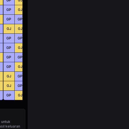
GP
GJ
GP
KC
KC
BS
GP
GJ
GJ
KC
BS
BS
GP
GP
GJ
KC
BS
BS
GJ
GJ
GP
KC
BS
BS
GP
GP
GP
BS
KC
BS
GP
GJ
GJ
KC
KC
BS
GP
GP
GJ
BS
KC
BS
GP
GJ
GP
BS
BS
KC
GJ
GP
GP
KC
KC
KC
GJ
GP
GP
BS
BS
KC
GP
GJ
GJ
KC
KC
BS
 untuk
sil keluaran