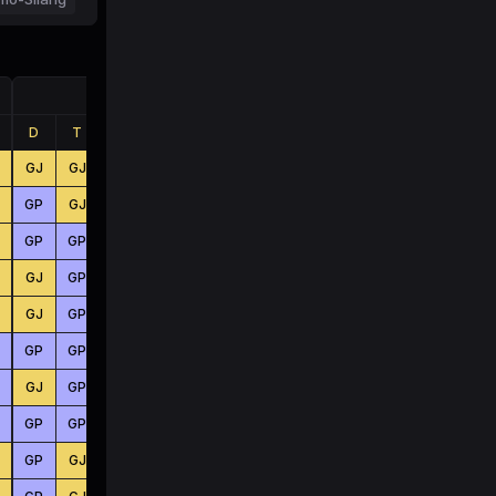
Jumlah
D
T
B
D
T
B
GJ
GJ
GJ
BS
KC
KC
GP
GJ
GJ
BS
BS
BS
GP
GP
GP
KC
KC
BS
GJ
GP
GP
BS
BS
KC
GJ
GP
GJ
KC
BS
KC
GP
GP
GJ
BS
BS
KC
GJ
GP
GP
BS
KC
KC
GP
GP
GP
BS
KC
BS
GP
GJ
GP
KC
KC
KC