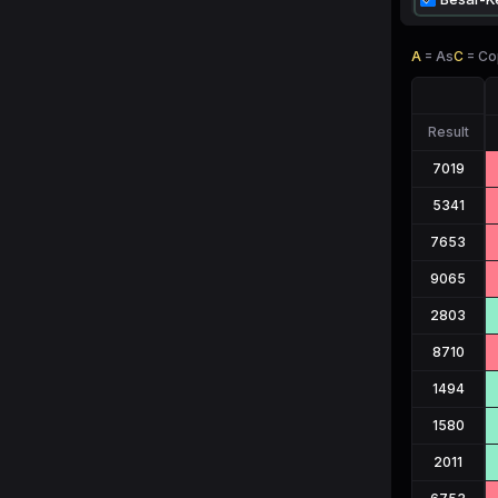
A
=
As
C
=
Co
Result
7019
5341
7653
9065
2803
8710
1494
1580
2011