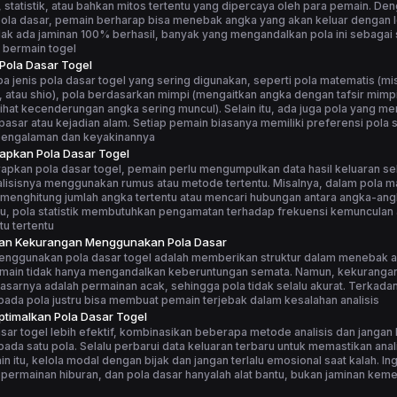
statistik, atau bahkan mitos tertentu yang dipercaya oleh para pemain. De
la dasar, pemain berharap bisa menebak angka yang akan keluar dengan le
ak ada jaminan 100% berhasil, banyak yang mengandalkan pola ini sebagai 
 bermain togel
 Pola Dasar Togel
 jenis pola dasar togel yang sering digunakan, seperti pola matematis (m
, atau shio), pola berdasarkan mimpi (mengaitkan angka dengan tafsir mimpi
elihat kecenderungan angka sering muncul). Selain itu, ada juga pola yang me
asar atau kejadian alam. Setiap pemain biasanya memiliki preferensi pola s
pengalaman dan keyakinannya
apkan Pola Dasar Togel
apkan pola dasar togel, pemain perlu mengumpulkan data hasil keluaran s
alisisnya menggunakan rumus atau metode tertentu. Misalnya, dalam pola m
menghitung jumlah angka tertentu atau mencari hubungan antara angka-ang
tu, pola statistik membutuhkan pengamatan terhadap frekuensi kemunculan
u tertentu
dan Kekurangan Menggunakan Pola Dasar
enggunakan pola dasar togel adalah memberikan struktur dalam menebak 
main tidak hanya mengandalkan keberuntungan semata. Namun, kekuranga
asarnya adalah permainan acak, sehingga pola tidak selalu akurat. Terkadang
ada pola justru bisa membuat pemain terjebak dalam kesalahan analisis
timalkan Pola Dasar Togel
sar togel lebih efektif, kombinasikan beberapa metode analisis dan jangan
ada satu pola. Selalu perbarui data keluaran terbaru untuk memastikan anali
ain itu, kelola modal dengan bijak dan jangan terlalu emosional saat kalah. I
 permainan hiburan, dan pola dasar hanyalah alat bantu, bukan jaminan ke