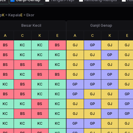
p
K
=
Kepala
E
=
Ekor
Besar Kecil
Ganjil Genap
A
C
K
E
A
C
K
E
BS
KC
KC
BS
GJ
GP
GJ
GJ
BS
KC
KC
KC
GJ
GJ
GP
GJ
BS
BS
BS
KC
GJ
GP
GJ
GJ
BS
KC
BS
BS
GJ
GP
GP
GJ
KC
BS
KC
KC
GP
GP
GP
GJ
BS
BS
KC
KC
GP
GJ
GJ
GP
KC
KC
BS
KC
GJ
GP
GJ
GP
KC
BS
BS
KC
GJ
GJ
GP
GP
KC
KC
KC
KC
GP
GP
GJ
GJ