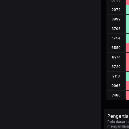
6753
2972
3899
3706
1744
6550
8941
8720
2113
9965
7486
Pengertia
Pola dasar 
menganalisis