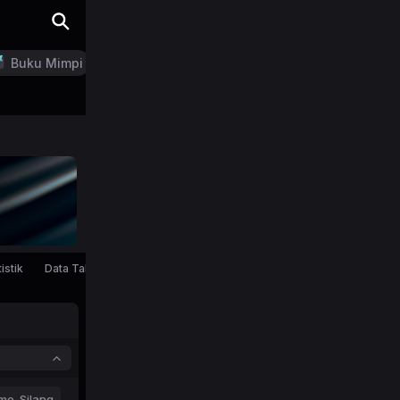
Buku Mimpi
LN Generator
istik
Data Tahunan
mo-Silang