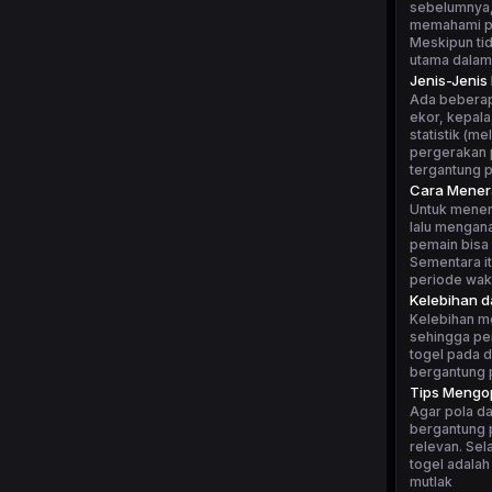
sebelumnya, 
memahami po
Meskipun tid
utama dalam
Jenis-Jenis
Ada beberapa
ekor, kepala
statistik (m
pergerakan p
tergantung 
Cara Mener
Untuk mener
lalu mengan
pemain bisa 
Sementara i
periode wakt
Kelebihan 
Kelebihan m
sehingga pe
togel pada d
bergantung p
Tips Mengop
Agar pola da
bergantung p
relevan. Sel
togel adalah
mutlak