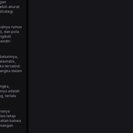
ngan
bih akurat.
strategi
isalnya rumus
), dan pola
ngikuti
endiri
ebelumnya,
atematis,
ka tersebut.
 angka dalam
angka,
nnya adalah
, terlalu
 hanya
sis tetap
ngatlah bahwa
menangan