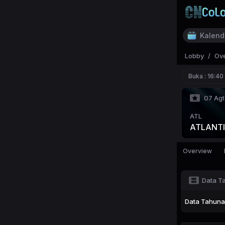
Kalend
Lobby
/
Ov
Buka :
16:40
07 Agt
ATL
ATLANTI
Overview
Data T
Data
Tahuna