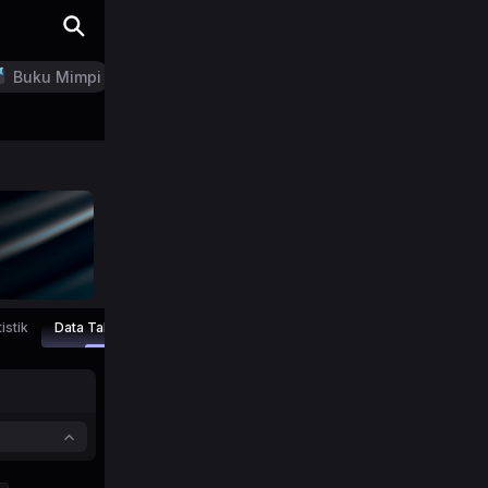
Buku Mimpi
LN Generator
istik
Data Tahunan