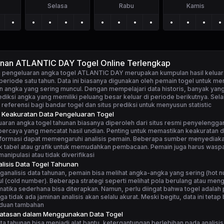
Selasa
Rabu
Kamis
•
•
•
•
•
•
•
•
•
•
•
•
•
unan ATLANTIC DAY Togel Online Terlengkap
n pengeluaran angka togel ATLANTIC DAY
merupakan kumpulan hasil kelua
periode satu tahun. Data ini biasanya digunakan oleh pemain togel untuk me
en angka yang sering muncul. Dengan mempelajari data historis, banyak yan
iksi angka yang memiliki peluang besar keluar di periode berikutnya. Selain 
 referensi bagi bandar togel dan situs prediksi untuk menyusun statistic
 Keakuratan Data Pengeluaran Togel
aran angka togel tahunan biasanya diperoleh dari situs resmi penyelenggar
percaya yang mencatat hasil undian. Penting untuk memastikan keakuratan 
nformasi dapat memengaruhi analisis pemain. Beberapa sumber menyediaka
k tabel atau grafik untuk memudahkan pembacaan. Pemain juga harus wasp
anipulasi atau tidak diverifikasi
lisis Data Togel Tahunan
nalisis data tahunan, pemain bisa melihat angka-angka yang sering (hot n
l (cold number). Beberapa strategi seperti melihat pola berulang atau me
atika sederhana bisa diterapkan. Namun, perlu diingat bahwa togel adalah
ga tidak ada jaminan analisis akan selalu akurat. Meski begitu, data ini teta
duan tambahan
 Batasan dalam Menggunakan Data Togel
a tahunan bisa menjadi alat bantu, ketergantungan berlebihan pada analisis 