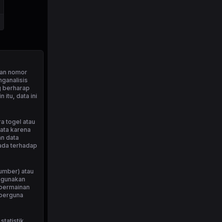
ran nomor
nganalisis
g berharap
itu, data ini
a togel atau
data karena
n data
ada terhadap
umber) atau
nggunakan
 permainan
p berguna
statistik