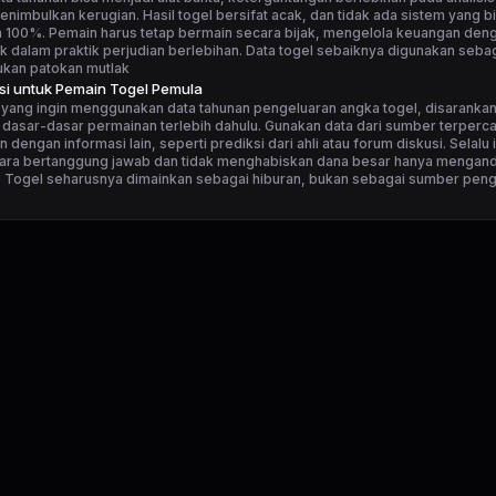
menimbulkan kerugian. Hasil togel bersifat acak, dan tidak ada sistem yang 
100%. Pemain harus tetap bermain secara bijak, mengelola keuangan deng
ak dalam praktik perjudian berlebihan. Data togel sebaiknya digunakan seba
ukan patokan mutlak
i untuk Pemain Togel Pemula
 yang ingin menggunakan data tahunan pengeluaran angka togel, disarankan
 dasar-dasar permainan terlebih dahulu. Gunakan data dari sumber terperc
 dengan informasi lain, seperti prediksi dari ahli atau forum diskusi. Selalu 
ara bertanggung jawab dan tidak menghabiskan dana besar hanya mengan
a. Togel seharusnya dimainkan sebagai hiburan, bukan sebagai sumber peng