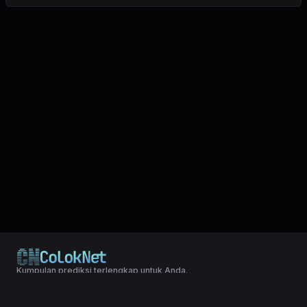
Kumpulan prediksi terlengkap untuk Anda.
© 2024 Copyright LXGroup. All rights reserved.