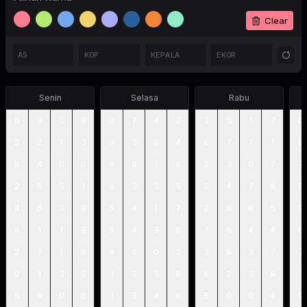
Clear
Senin
Selasa
Rabu
6
9
5
9
0
7
4
2
3
5
1
7
0
2
2
1
3
0
3
8
4
6
7
7
1
8
6
4
0
0
9
8
1
6
2
3
0
7
7
2
6
5
1
6
3
3
5
8
4
7
6
9
4
6
3
9
5
4
1
7
2
8
8
5
9
8
1
1
9
9
4
5
8
1
6
4
4
6
2
7
1
8
4
6
0
2
3
8
3
7
7
0
1
3
5
1
8
5
6
6
2
3
8
1
8
8
0
6
1
5
4
8
5
9
0
4
9