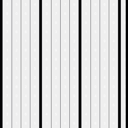
7
5
5
4
0
4
7
9
1
9
6
4
9
9
0
6
1
3
7
8
9
5
0
4
4
7
0
0
5
9
2
9
1
3
9
3
3
0
6
7
6
6
2
8
3
3
0
1
5
3
4
4
6
1
1
7
5
7
5
2
2
1
9
4
1
1
2
8
8
1
9
6
3
3
8
2
1
5
4
1
7
3
6
8
9
9
6
5
1
0
8
0
1
2
5
2
9
5
9
0
4
4
5
3
5
9
6
2
1
2
0
5
7
2
4
2
7
6
8
2
6
7
0
3
2
5
0
4
0
0
7
0
4
8
5
1
1
9
9
4
0
3
9
8
5
9
7
0
4
8
7
1
9
2
6
2
3
5
6
4
4
5
5
9
4
2
3
3
4
8
1
8
5
1
3
6
8
2
8
3
4
5