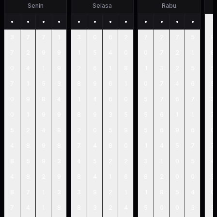
Senin
Selasa
Rabu
•
•
•
•
•
•
•
•
•
•
•
•
1
3
7
7
1
3
0
6
2
7
2
7
5
9
7
2
9
9
1
5
4
0
0
7
2
1
8
0
4
1
9
2
6
1
8
1
3
2
5
5
7
1
5
3
8
9
6
1
0
7
4
6
5
0
9
8
4
1
4
6
0
5
7
6
7
3
0
1
9
9
8
9
3
5
5
6
1
1
7
5
2
4
8
2
0
5
9
5
6
9
6
0
4
8
9
8
7
4
8
0
1
4
5
7
7
8
5
9
3
4
5
2
2
3
1
0
5
4
4
8
2
9
8
4
1
6
8
2
0
0
3
8
7
1
3
3
9
2
1
1
8
5
4
0
7
4
1
8
8
3
2
4
5
0
0
3
3