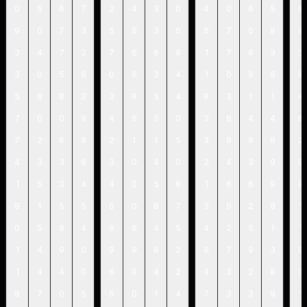
0
5
6
7
2
4
3
0
4
0
6
5
6
9
0
7
3
5
8
3
6
6
7
0
8
9
3
4
7
2
7
6
6
8
1
7
8
3
3
3
0
5
8
0
6
3
4
1
0
8
6
6
5
8
8
2
3
9
5
4
9
3
1
1
4
7
0
0
9
4
6
5
0
3
8
4
4
6
7
2
6
8
2
1
1
5
3
9
8
8
2
4
3
3
8
3
0
4
0
2
4
3
9
9
1
5
3
4
4
0
5
8
1
6
6
9
9
9
1
5
5
6
0
8
7
3
6
2
8
1
0
5
8
4
9
6
4
5
4
2
5
1
1
1
4
9
0
9
9
8
2
8
7
9
3
9
1
4
4
0
6
9
4
2
4
3
2
8
7
9
7
0
5
6
0
1
4
7
3
3
9
1