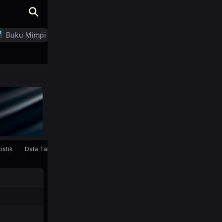
Buku Mimpi
LN Generator
istik
Data Tahunan