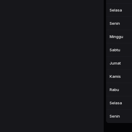
Selasa
Senin
Minggu
Sabtu
Jumat
Kamis
Rabu
Selasa
Senin