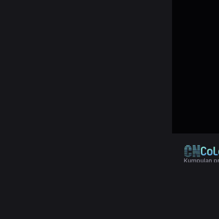
Kumpulan pr
© 2024 Copy
Terms & Con
Kumpulan da
EVENING, stat