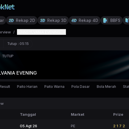
ar
Rekap 2D
Rekap 3D
Rekap 4D
BBFS
erview
/
PENNSYLVANIA EVENING
Tutup :
05:15
TUTUP
VANIA EVENING
Result
Paito Harian
Paito Warna
Pola Dasar
Bola Merah
Stat
ew
Tanggal
Market
Prize
05 Agt 26
PE
2172