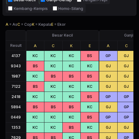
Kembang-Kempis
Homo-Silang
A
=
As
C
=
Cop
K
=
Kepala
E
=
Ekor
Besar Kecil
Ganjil 
Result
A
C
K
E
A
C
4137
KC
KC
KC
BS
GP
GJ
9343
BS
KC
KC
KC
GJ
GJ
1987
KC
BS
BS
BS
GJ
GJ
7122
BS
KC
KC
KC
GJ
GJ
2418
KC
KC
KC
BS
GP
GP
5894
BS
BS
BS
KC
GJ
GP
0449
KC
KC
KC
BS
GP
GP
1353
KC
KC
BS
KC
GJ
GJ
7629
BS
BS
KC
BS
GJ
GP