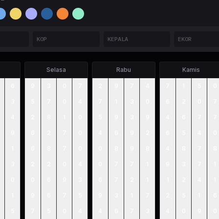
Selasa
Rabu
Kamis
6
9
3
0
7
2
9
7
4
7
1
5
0
3
5
7
0
4
7
1
3
0
6
2
0
7
4
2
8
1
0
5
9
3
9
4
6
7
7
9
6
2
7
0
4
6
9
2
6
5
4
0
1
6
8
7
0
0
8
9
8
4
8
7
8
3
2
2
0
4
0
7
7
1
9
3
7
1
0
0
6
9
3
6
7
2
1
1
2
4
1
1
9
6
7
5
9
3
1
7
2
5
1
6
5
7
5
0
4
4
6
7
3
4
0
9
0