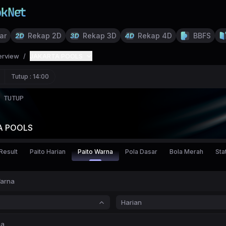
ar
Rekap 2D
Rekap 3D
Rekap 4D
BBFS
erview
/
JAKARTA POOLS
Tutup :
14:00
TUTUP
A POOLS
Result
Paito Harian
Paito Warna
Pola Dasar
Bola Merah
Stat
Warna
Harian
na