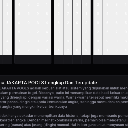
2
4
5
2
1
6
4
3
4
2
8
8
1
1
8
5
9
8
2
7
7
1
5
5
6
8
5
0
9
8
4
6
2
0
2
8
6
6
5
9
5
3
2
4
3
1
1
3
2
5
7
9
4
1
7
3
2
6
9
7
1
8
9
3
6
9
3
7
0
2
4
2
0
9
1
1
6
4
rna JAKARTA POOLS Lengkap Dan Terupdate
a JAKARTA POOLS
adalah sebuah alat atau sistem yang digunakan untuk men
alam permainan togel. Biasanya, paito ini menampilkan data hasil keluaran 
 yang dilengkapi dengan variasi warna. Warna-warna tersebut memiliki makn
ikator panas-dingin atau pola kemunculan angka, sehingga memudahkan pem
 angka yang mungkin keluar berikutnya
tidak hanya sekadar menampilkan data historis, tetapi juga membantu pema
ikasi tren angka. Dengan melihat kombinasi warna, pemain bisa mengetahui
ering (panas) atau jarang (dingin) muncul. Hal ini berguna untuk menyusun st