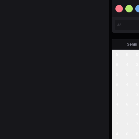
Senin
5
9
0
8
4
2
6
0
0
8
4
0
1
3
3
4
8
4
7
5
4
2
1
7
4
0
8