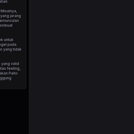
lahan
Misalnya,
yang jarang
kemunculan
membuat
ok untuk
ogel pada
to yang tidak
 yang valid
tau feeling,
akan Paito
anggung