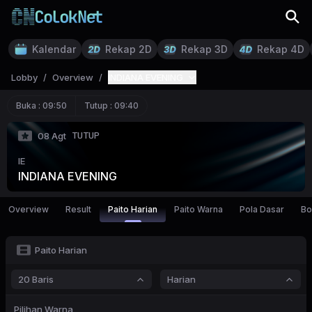
Kalendar
Rekap 2D
Rekap 3D
Rekap 4D
Lobby
/
Overview
/
INDIANA EVENING
Buka :
09:50
Tutup :
09:40
TUTUP
08 Agt
IE
INDIANA EVENING
Overview
Result
Paito Harian
Paito Warna
Pola Dasar
Bo
Paito Harian
20 Baris
Harian
Pilihan Warna