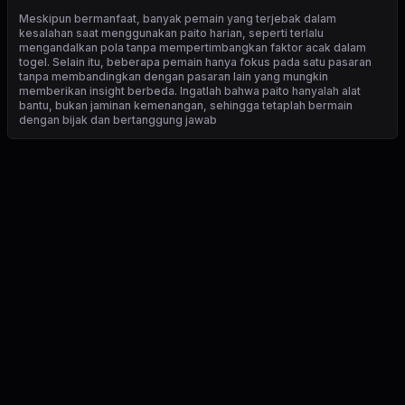
Meskipun bermanfaat, banyak pemain yang terjebak dalam
kesalahan saat menggunakan paito harian, seperti terlalu
mengandalkan pola tanpa mempertimbangkan faktor acak dalam
togel. Selain itu, beberapa pemain hanya fokus pada satu pasaran
tanpa membandingkan dengan pasaran lain yang mungkin
memberikan insight berbeda. Ingatlah bahwa paito hanyalah alat
bantu, bukan jaminan kemenangan, sehingga tetaplah bermain
dengan bijak dan bertanggung jawab