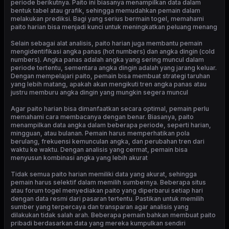
periode berikutnya. Paito ini biasanya menampilkan data dalam
bentuk tabel atau grafik, sehingga memudahkan pemain dalam
melakukan prediksi. Bagi yang serius bermain togel, memahami
paito harian bisa menjadi kunci untuk meningkatkan peluang menang
Selain sebagai alat analisis, paito harian juga membantu pemain
mengidentifikasi angka panas (hot numbers) dan angka dingin (cold
numbers). Angka panas adalah angka yang sering muncul dalam
periode tertentu, sementara angka dingin adalah yang jarang keluar.
Dengan mempelajari paito, pemain bisa membuat strategi taruhan
yang lebih matang, apakah akan mengikuti tren angka panas atau
justru memburu angka dingin yang mungkin segera muncul
Agar paito harian bisa dimanfaatkan secara optimal, pemain perlu
memahami cara membacanya dengan benar. Biasanya, paito
menampilkan data angka dalam beberapa periode, seperti harian,
mingguan, atau bulanan. Pemain harus memperhatikan pola
berulang, frekuensi kemunculan angka, dan perubahan tren dari
waktu ke waktu. Dengan analisis yang cermat, pemain bisa
menyusun kombinasi angka yang lebih akurat
Tidak semua paito harian memiliki data yang akurat, sehingga
pemain harus selektif dalam memilih sumbernya. Beberapa situs
atau forum togel menyediakan paito yang diperbarui setiap hari
dengan data resmi dari pasaran tertentu. Pastikan untuk memilih
sumber yang terpercaya dan transparan agar analisis yang
dilakukan tidak salah arah. Beberapa pemain bahkan membuat paito
pribadi berdasarkan data yang mereka kumpulkan sendiri