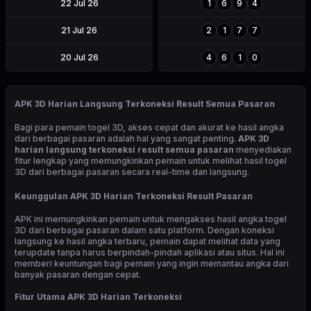
22 Jul 26
1
6
9
4
21 Jul 26
2
1
7
7
20 Jul 26
4
6
1
0
APK 3D Harian Langsung Terkoneksi Result Semua Pasaran
Bagi para pemain togel 3D, akses cepat dan akurat ke hasil angka
dari berbagai pasaran adalah hal yang sangat penting.
APK 3D
harian langsung terkoneksi result semua pasaran
menyediakan
fitur lengkap yang memungkinkan pemain untuk melihat hasil togel
3D dari berbagai pasaran secara real-time dan langsung.
Keunggulan APK 3D Harian Terkoneksi Result Pasaran
APK ini memungkinkan pemain untuk mengakses hasil angka togel
3D dari berbagai pasaran dalam satu platform. Dengan koneksi
langsung ke hasil angka terbaru, pemain dapat melihat data yang
terupdate tanpa harus berpindah-pindah aplikasi atau situs. Hal ini
memberi keuntungan bagi pemain yang ingin memantau angka dari
banyak pasaran dengan cepat.
Fitur Utama APK 3D Harian Terkoneksi