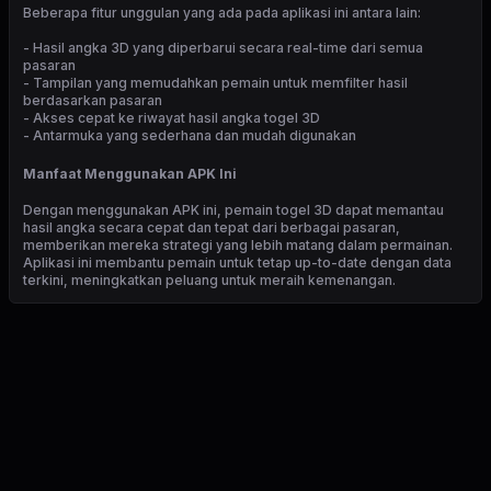
Beberapa fitur unggulan yang ada pada aplikasi ini antara lain:
- Hasil angka 3D yang diperbarui secara real-time dari semua
pasaran
- Tampilan yang memudahkan pemain untuk memfilter hasil
berdasarkan pasaran
- Akses cepat ke riwayat hasil angka togel 3D
- Antarmuka yang sederhana dan mudah digunakan
Manfaat Menggunakan APK Ini
Dengan menggunakan APK ini, pemain togel 3D dapat memantau
hasil angka secara cepat dan tepat dari berbagai pasaran,
memberikan mereka strategi yang lebih matang dalam permainan.
Aplikasi ini membantu pemain untuk tetap up-to-date dengan data
terkini, meningkatkan peluang untuk meraih kemenangan.