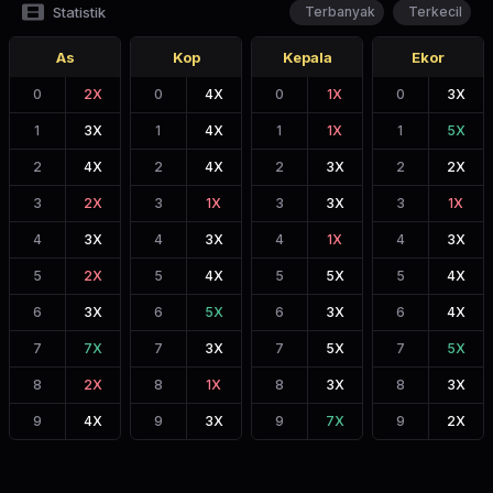
Statistik
Terbanyak
Terkecil
As
Kop
Kepala
Ekor
0
2
X
0
4
X
0
1
X
0
3
X
1
3
X
1
4
X
1
1
X
1
5
X
2
4
X
2
4
X
2
3
X
2
2
X
3
2
X
3
1
X
3
3
X
3
1
X
4
3
X
4
3
X
4
1
X
4
3
X
5
2
X
5
4
X
5
5
X
5
4
X
6
3
X
6
5
X
6
3
X
6
4
X
7
7
X
7
3
X
7
5
X
7
5
X
8
2
X
8
1
X
8
3
X
8
3
X
9
4
X
9
3
X
9
7
X
9
2
X