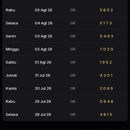
Rabu
05 Agt 26
GR
5802
Selasa
04 Agt 26
GR
5173
Senin
03 Agt 26
GR
0493
Minggu
02 Agt 26
GR
7020
Sabtu
01 Agt 26
GR
1952
Jumat
31 Jul 26
GR
4301
Kamis
30 Jul 26
GR
2069
Rabu
29 Jul 26
GR
0948
Selasa
28 Jul 26
GR
4815