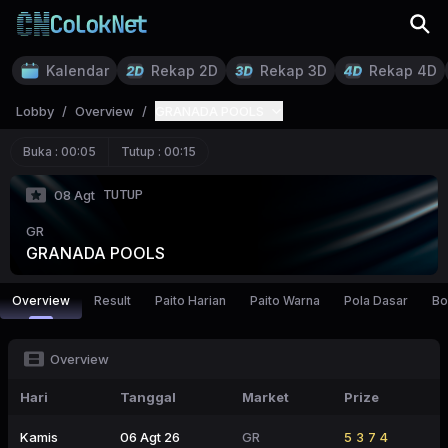
Kalendar
Rekap 2D
Rekap 3D
Rekap 4D
Lobby
/
Overview
/
GRANADA POOLS
Buka :
00:05
Tutup :
00:15
TUTUP
08 Agt
GR
GRANADA POOLS
Overview
Result
Paito Harian
Paito Warna
Pola Dasar
Bo
Overview
Hari
Tanggal
Market
Prize
Kamis
06 Agt 26
GR
5374