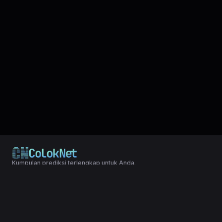
Kumpulan prediksi terlengkap untuk Anda.
© 2024 Copyright LXGroup. All rights reserved.
Terms & Conditions
|
Privacy Policy
Kumpulan data lengkap untuk mudah yang telah di simpulkan dari
result togel GRANADA POOLS, statistik, shio dll