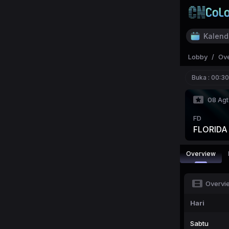
Kalend
Lobby
/
Ov
Buka :
00:30
08 Agt
FD
FLORIDA
Overview
Overvi
Hari
Sabtu