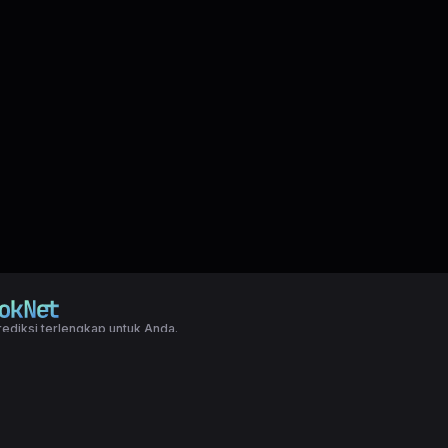
ediksi terlengkap untuk Anda.
right LXGroup. All rights reserved.
ditions
|
Privacy Policy
a lengkap untuk mudah yang telah di simpulkan dari result togel FLORIDA DAY