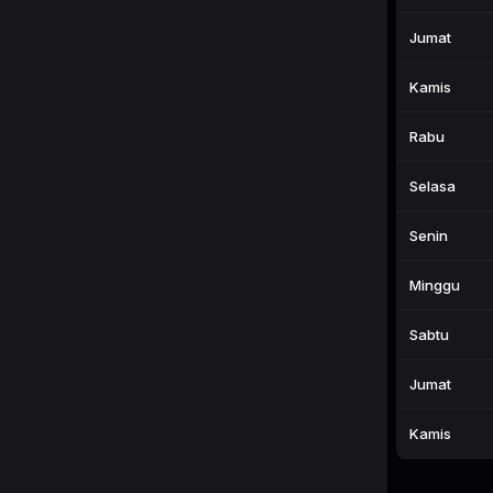
Jumat
Kamis
Rabu
Selasa
Senin
Minggu
Sabtu
Jumat
Kamis