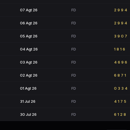
07 Agt 26
FD
2994
06 Agt 26
FD
2994
05 Agt 26
FD
3907
04 Agt 26
FD
1816
03 Agt 26
FD
4696
02 Agt 26
FD
6871
01 Agt 26
FD
0334
31 Jul 26
FD
4175
30 Jul 26
FD
6128