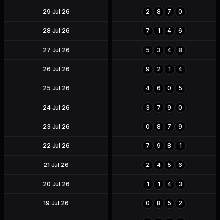
29 Jul 26
2
8
7
0
28 Jul 26
7
1
4
6
27 Jul 26
5
3
4
8
26 Jul 26
9
2
1
4
25 Jul 26
4
6
0
5
24 Jul 26
3
7
9
0
23 Jul 26
0
8
7
9
22 Jul 26
7
9
8
1
21 Jul 26
2
4
5
6
20 Jul 26
1
1
4
3
19 Jul 26
0
8
5
2