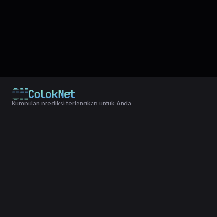
Kumpulan prediksi terlengkap untuk Anda.
© 2024 Copyright LXGroup. All rights reserved.
Terms & Conditions
|
Privacy Policy
bola merah DARWIN 4D dibuat dalam bentuk kombinasi dibuat untuk
mempermudah togelers dalam membandingkan pola data paito
lainnya seperti : HK , SDY dan SGP. Bola Merah sering terjadi
kesamaan pola pada kedua pasaran togel untuk memprediksi
angka jitu hari ini dari Bola Fortunes terbaru