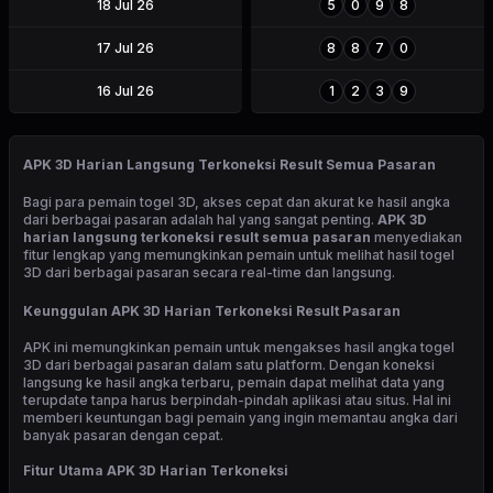
18 Jul 26
5
0
9
8
17 Jul 26
8
8
7
0
16 Jul 26
1
2
3
9
APK 3D Harian Langsung Terkoneksi Result Semua Pasaran
Bagi para pemain togel 3D, akses cepat dan akurat ke hasil angka
dari berbagai pasaran adalah hal yang sangat penting.
APK 3D
harian langsung terkoneksi result semua pasaran
menyediakan
fitur lengkap yang memungkinkan pemain untuk melihat hasil togel
3D dari berbagai pasaran secara real-time dan langsung.
Keunggulan APK 3D Harian Terkoneksi Result Pasaran
APK ini memungkinkan pemain untuk mengakses hasil angka togel
3D dari berbagai pasaran dalam satu platform. Dengan koneksi
langsung ke hasil angka terbaru, pemain dapat melihat data yang
terupdate tanpa harus berpindah-pindah aplikasi atau situs. Hal ini
memberi keuntungan bagi pemain yang ingin memantau angka dari
banyak pasaran dengan cepat.
Fitur Utama APK 3D Harian Terkoneksi