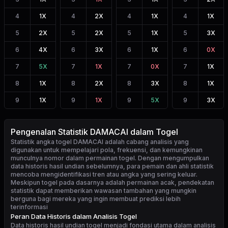
4
1
X
4
2
X
4
1
X
4
1
X
5
2
X
5
2
X
5
1
X
5
3
X
6
4
X
6
3
X
6
1
X
6
0
X
7
5
X
7
1
X
7
0
X
7
1
X
8
1
X
8
2
X
8
3
X
8
1
X
9
1
X
9
1
X
9
5
X
9
3
X
Pengenalan Statistik DAMACAI dalam Togel
Statistik angka togel DAMACAI
adalah cabang analisis yang
digunakan untuk mempelajari pola, frekuensi, dan kemungkinan
munculnya nomor dalam permainan togel. Dengan mengumpulkan
data historis hasil undian sebelumnya, para pemain dan ahli statistik
mencoba mengidentifikasi tren atau angka yang sering keluar.
Meskipun togel pada dasarnya adalah permainan acak, pendekatan
statistik dapat memberikan wawasan tambahan yang mungkin
berguna bagi mereka yang ingin membuat prediksi lebih
terinformasi
Peran Data Historis dalam Analisis Togel
Data historis hasil undian togel menjadi fondasi utama dalam analisis