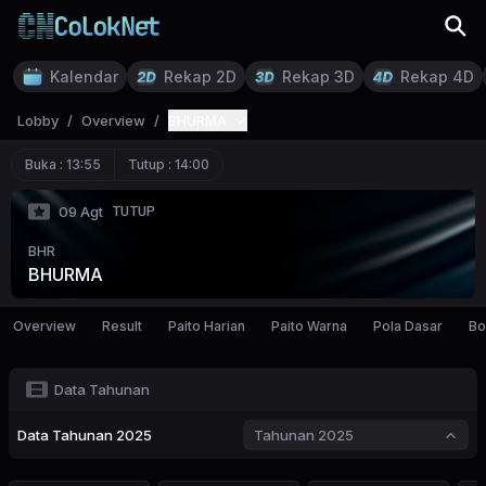
Kalendar
Rekap 2D
Rekap 3D
Rekap 4D
Lobby
/
Overview
/
BHURMA
Buka :
13:55
Tutup :
14:00
TUTUP
09 Agt
BHR
BHURMA
Overview
Result
Paito Harian
Paito Warna
Pola Dasar
Bo
Data Tahunan
Data
Tahunan 2025
Tahunan 2025