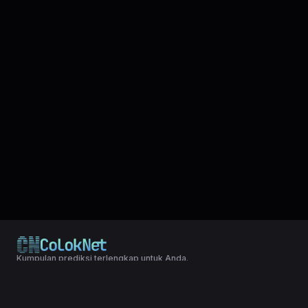
Kumpulan prediksi terlengkap untuk Anda.
© 2024 Copyright LXGroup. All rights reserved.
Terms & Conditions
|
Privacy Policy
BHURMA dikenal sebagai sumber resmi dan terpercaya, sehingga