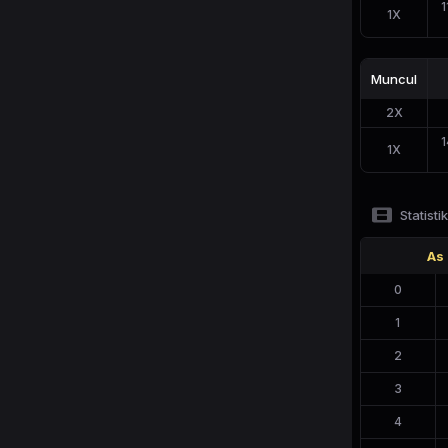
1
X
Muncul
2
X
1
X
Statistik
As
0
1
2
3
4