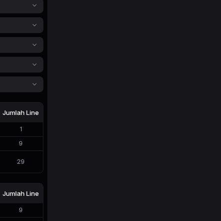
Jumlah Line
1
9
29
Jumlah Line
9