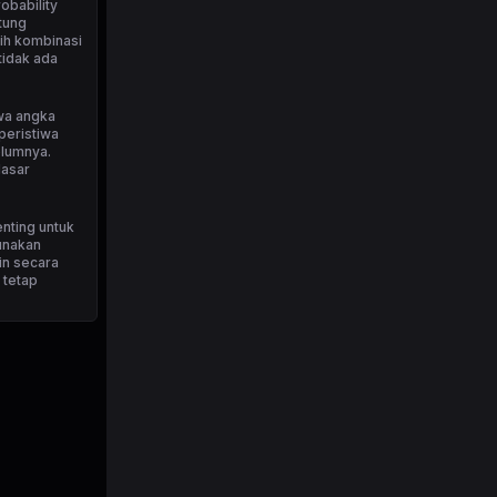
obability
itung
lih kombinasi
tidak ada
hwa angka
peristiwa
elumnya.
dasar
nting untuk
unakan
in secara
 tetap