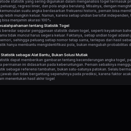
ode statistik yang sering digunakan dalam menganalisis togel termasuk pr
i peluang), regresi linier, dan pola angka berulang. Misalnya, dengan mengh
 kemunculan suatu angka berdasarkan frekuensi historis, pemain bisa memi
p lebih mungkin keluar. Namun, karena setiap undian bersifat independen, 
 bisa menjamin akurasi 100%
esalahpahaman tentang Statistik Togel
 beredar seputar penggunaan statistik dalam togel, seperti keyakinan ba
ama tidak muncul harus segera keluar. Faktanya, setiap undian togel adalah 
emori, sehingga peluang setiap nomor tetap sama, terlepas dari hasil seb
tistik hanya membantu mengidentifikasi pola, bukan mengubah probabilitas 
Statistik sebagai Alat Bantu, Bukan Solusi Mutlak
atistik dapat memberikan gambaran tentang kecenderungan angka togel, pe
wa permainan ini didasarkan pada keberuntungan. Pemain sebaiknya mengg
tistik sebagai referensi tambahan, bukan satu-satunya patokan. Selalu berma
 jawab dan tidak bergantung sepenuhnya pada prediksi, karena faktor acak
m menentukan hasil akhir togel