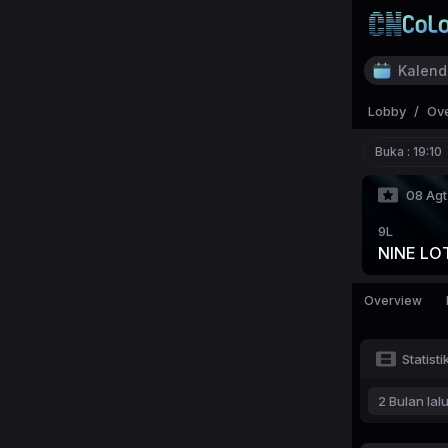
Kalend
Lobby
/
Ov
Buka :
19:10
08 Agt
9L
NINE LO
Overview
Statisti
2 Bulan lal