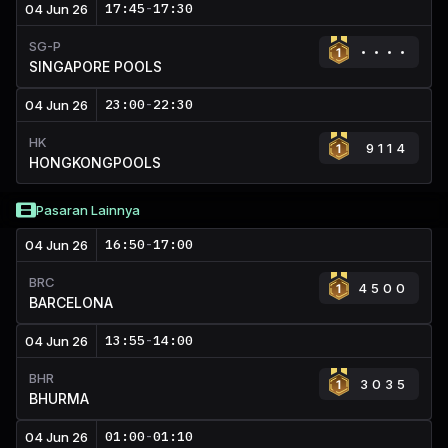
17:45
-
17:30
04 Jun 26
SG-P
SINGAPORE POOLS
23:00
-
22:30
04 Jun 26
HK
9114
HONGKONGPOOLS
Pasaran Lainnya
16:50
-
17:00
04 Jun 26
BRC
4500
BARCELONA
13:55
-
14:00
04 Jun 26
BHR
3035
BHURMA
01:00
-
01:10
04 Jun 26