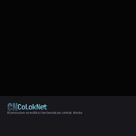
Kumpulan prediksi terlengkap untuk Anda.
© 2024 Copyright LXGroup. All rights reserved.
Terms & Conditions
|
Privacy Policy
Rekap hasil togel berdasarkan hari dengan informasi AI akurat